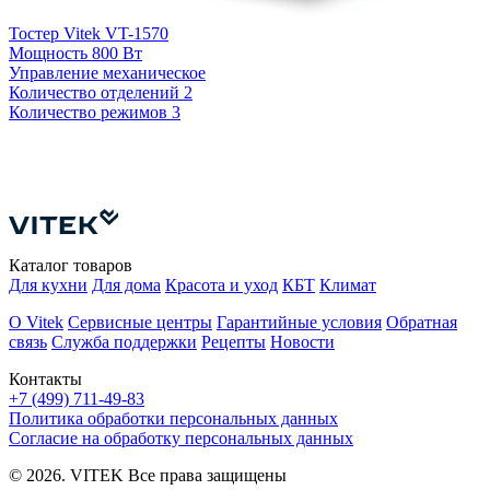
Тостер Vitek VT-1570
Мощность
800 Вт
Управление
механическое
Количество отделений
2
Т
Количество режимов
3
5
К
Каталог товаров
Для кухни
Для дома
Красота и уход
КБТ
Климат
О Vitek
Сервисные центры
Гарантийные условия
Обратная
связь
Служба поддержки
Рецепты
Новости
Контакты
+7 (499) 711-49-83
Политика обработки персональных данных
Согласие на обработку персональных данных
© 2026. VITEK Все права защищены