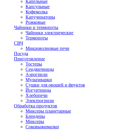
Капельные
Капсульные
Кофемолка
Капучинаторы
Рожковые
Чайники и термопоты
Чайники электрические
Термопоты
СВЧ
Микроволновые печи
Посуда
Приготовление
Тостеры
Сендвичницы
Аэрогрили
Мультиварки
Сушки для овощей и фруктов
Йогуртницы
Хлебопечи
Электрогрили
Обработка продуктов
Миксеры планетарные
Блендеры
Миксеры
Соковыжималки