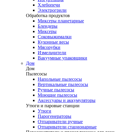
Хлебопечи
Электрогрили
Обработка продуктов
Миксеры планетарные
Блендеры
Миксеры
Соковыжималки
Кухонные весы
Мясорубки
Измельчители
Вакуумные упаковщики
Дом
Дом
Пылесосы
Напольные пылесосы
Вертикальные пылесосы
Ручные пылесосы
Моющие пылесосы
Аксессуары и аккумуляторы
Утюги и паровые станции
Утюги
Парогенераторы
Отпариватели ручные
Отпариватели стационарные