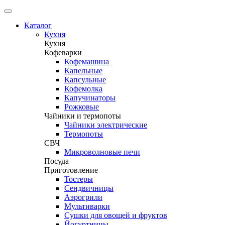
Каталог
Кухня
Кухня
Кофеварки
Кофемашина
Капельные
Капсульные
Кофемолка
Капучинаторы
Рожковые
Чайники и термопоты
Чайники электрические
Термопоты
СВЧ
Микроволновые печи
Посуда
Приготовление
Тостеры
Сендвичницы
Аэрогрили
Мультиварки
Сушки для овощей и фруктов
Йогуртницы