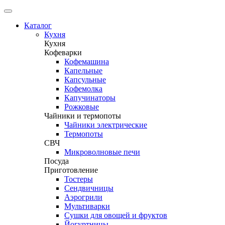
Каталог
Кухня
Кухня
Кофеварки
Кофемашина
Капельные
Капсульные
Кофемолка
Капучинаторы
Рожковые
Чайники и термопоты
Чайники электрические
Термопоты
СВЧ
Микроволновые печи
Посуда
Приготовление
Тостеры
Сендвичницы
Аэрогрили
Мультиварки
Сушки для овощей и фруктов
Йогуртницы