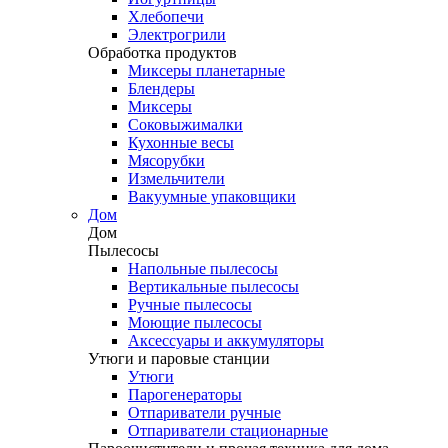
Хлебопечи
Электрогрили
Обработка продуктов
Миксеры планетарные
Блендеры
Миксеры
Соковыжималки
Кухонные весы
Мясорубки
Измельчители
Вакуумные упаковщики
Дом
Дом
Пылесосы
Напольные пылесосы
Вертикальные пылесосы
Ручные пылесосы
Моющие пылесосы
Аксессуары и аккумуляторы
Утюги и паровые станции
Утюги
Парогенераторы
Отпариватели ручные
Отпариватели стационарные