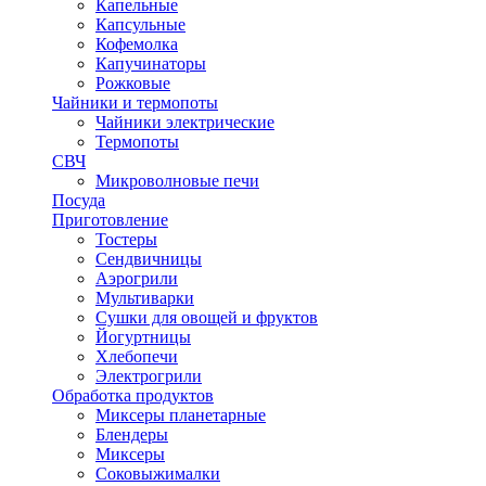
Капельные
Капсульные
Кофемолка
Капучинаторы
Рожковые
Чайники и термопоты
Чайники электрические
Термопоты
СВЧ
Микроволновые печи
Посуда
Приготовление
Тостеры
Сендвичницы
Аэрогрили
Мультиварки
Сушки для овощей и фруктов
Йогуртницы
Хлебопечи
Электрогрили
Обработка продуктов
Миксеры планетарные
Блендеры
Миксеры
Соковыжималки