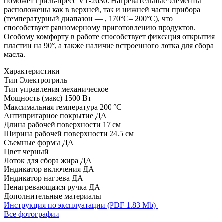
поможет гриль-пресс VT-2630. Нагревательные элементы
расположены как в верхней, так и нижней части прибора
(температурный диапазон — , 170°С– 200°С), что
способствует равномерному приготовлению продуктов.
Особому комфорту в работе способствует фиксация открытия
пластин на 90°, а также наличие встроенного лотка для сбора
масла.
Характеристики
Тип
Электрогриль
Тип управления
механическое
Мощность (макс)
1500 Вт
Максимальная температура
200 °С
Антипригарное покрытие
ДА
Длина рабочей поверхности
17 см
Ширина рабочей поверхности
24.5 см
Съемные формы
ДА
Цвет
черный
Лоток для сбора жира
ДА
Индикатор включения
ДА
Индикатор нагрева
ДА
Ненагревающаяся ручка
ДА
Дополнительные материалы
Инструкция по эксплуатации (PDF 1.83 Mb)
Все фотографии