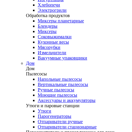
Хлебопечи
Электрогрили
Обработка продуктов
Миксеры планетарные
Блендеры
Миксеры
Соковыжималки
Кухонные весы
Мясорубки
Измельчители
Вакуумные упаковщики
Дом
Дом
Пылесосы
Напольные пылесосы
Вертикальные пылесосы
Ручные пылесосы
Моющие пылесосы
Аксессуары и аккумуляторы
Утюги и паровые станции
Утюги
Парогенераторы
Отпариватели ручные
Отпариватели стационарные