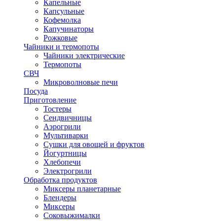
Капельные
Капсульные
Кофемолка
Капучинаторы
Рожковые
Чайники и термопоты
Чайники электрические
Термопоты
СВЧ
Микроволновые печи
Посуда
Приготовление
Тостеры
Сендвичницы
Аэрогрили
Мультиварки
Сушки для овощей и фруктов
Йогуртницы
Хлебопечи
Электрогрили
Обработка продуктов
Миксеры планетарные
Блендеры
Миксеры
Соковыжималки