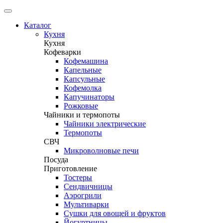
Каталог
Кухня
Кухня
Кофеварки
Кофемашина
Капельные
Капсульные
Кофемолка
Капучинаторы
Рожковые
Чайники и термопоты
Чайники электрические
Термопоты
СВЧ
Микроволновые печи
Посуда
Приготовление
Тостеры
Сендвичницы
Аэрогрили
Мультиварки
Сушки для овощей и фруктов
Йогуртницы