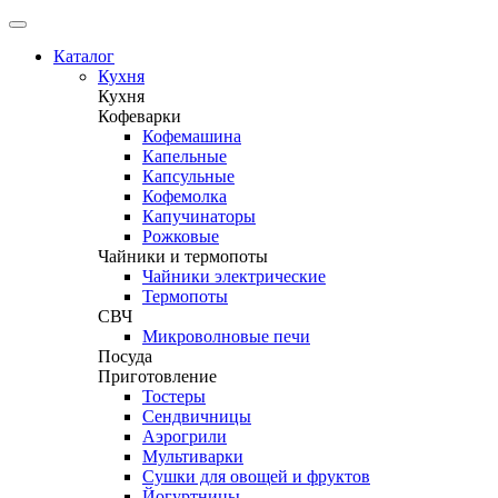
Каталог
Кухня
Кухня
Кофеварки
Кофемашина
Капельные
Капсульные
Кофемолка
Капучинаторы
Рожковые
Чайники и термопоты
Чайники электрические
Термопоты
СВЧ
Микроволновые печи
Посуда
Приготовление
Тостеры
Сендвичницы
Аэрогрили
Мультиварки
Сушки для овощей и фруктов
Йогуртницы