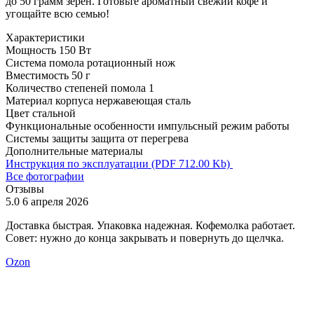
до 50 грамм зерен. Готовьте ароматный свежий кофе и
угощайте всю семью!
Характеристики
Мощность
150 Вт
Система помола
ротационный нож
Вместимость
50 г
Количество степеней помола
1
Материал корпуса
нержавеющая сталь
Цвет
стальной
Функциональные особенности
импульсный режим работы
Системы защиты
защита от перегрева
Дополнительные материалы
Инструкция по эксплуатации (PDF 712.00 Kb)
Все фотографии
Отзывы
5.0
6 апреля 2026
5
Доставка быстрая. Упаковка надежная. Кофемолка работает.
З
Совет: нужно до конца закрывать и повернуть до щелчка.
Ozon