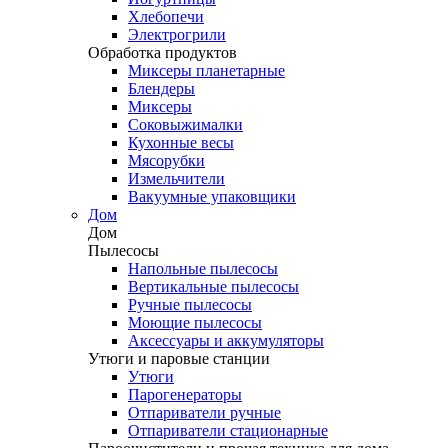
Хлебопечи
Электрогрили
Обработка продуктов
Миксеры планетарные
Блендеры
Миксеры
Соковыжималки
Кухонные весы
Мясорубки
Измельчители
Вакуумные упаковщики
Дом
Дом
Пылесосы
Напольные пылесосы
Вертикальные пылесосы
Ручные пылесосы
Моющие пылесосы
Аксессуары и аккумуляторы
Утюги и паровые станции
Утюги
Парогенераторы
Отпариватели ручные
Отпариватели стационарные