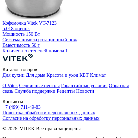
Кофемолка Vitek VT-7123
К
5.0
18 оценок
4
Мощность
150 Вт
Система помола
ротационный нож
С
Вместимость
50 г
Количество степеней помола
1
К
Каталог товаров
Для кухни
Для дома
Красота и уход
КБТ
Климат
О Vitek
Сервисные центры
Гарантийные условия
Обратная
связь
Служба поддержки
Рецепты
Новости
Контакты
+7 (499) 711-49-83
Политика обработки персональных данных
Согласие на обработку персональных данных
© 2026. VITEK Все права защищены