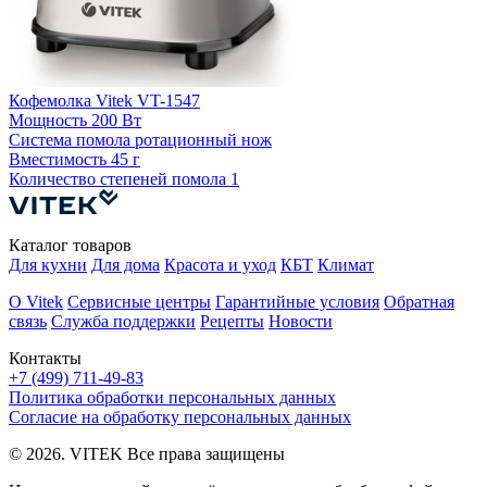
Кофемолка Vitek VT-1547
К
Мощность
200 Вт
Система помола
ротационный нож
С
Вместимость
45 г
Количество степеней помола
1
К
Каталог товаров
Для кухни
Для дома
Красота и уход
КБТ
Климат
О Vitek
Сервисные центры
Гарантийные условия
Обратная
связь
Служба поддержки
Рецепты
Новости
Контакты
+7 (499) 711-49-83
Политика обработки персональных данных
Согласие на обработку персональных данных
© 2026. VITEK Все права защищены