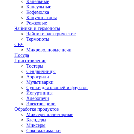
Капельные
Капсульные
Кофемолка
Капучинаторы
Рожковые
Чайники и термопоты
Чайники электрические
Термопоты
СВЧ
Микроволновые печи
Посуда
Приготовление
Тостеры
Сендвичницы
Аэрогрили
Мультиварки
Сушки для овощей и фруктов
Йогуртницы
Хлебопечи
Электрогрили
Обработка продуктов
Миксеры планетарные
Блендеры
Миксеры
Соковыжималки