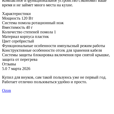
Компактное и функциональное устройство сэкономит ваше
время и не займет много места на кухне.
Характеристики
Мощность
120 Вт
Система помола
ротационный нож
Вместимость
40 г
Количество степеней помола
1
Материал корпуса
пластик
Цвет
серебристый
Функциональные особенности
импульсный режим работы
Конструктивные особенности
отсек для хранения кабеля
Системы защиты
блокировка включения при снятой крышке,
защита от перегрева
Отзывы
5.0
7 марта 2026
5
Купил для внуков, сам такой пользуюсь уже не первый год.
т
Работает отлично пользоваться удобно и просто.
х
Ozon