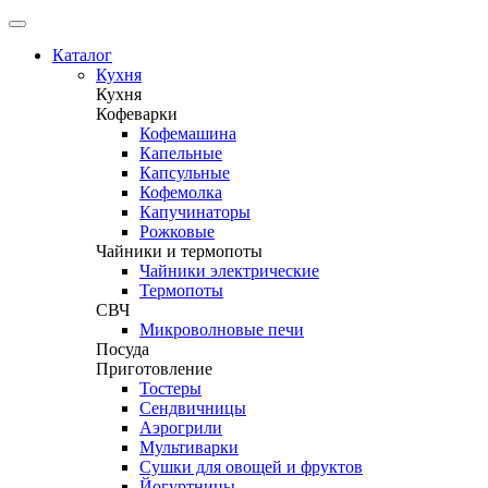
Каталог
Кухня
Кухня
Кофеварки
Кофемашина
Капельные
Капсульные
Кофемолка
Капучинаторы
Рожковые
Чайники и термопоты
Чайники электрические
Термопоты
СВЧ
Микроволновые печи
Посуда
Приготовление
Тостеры
Сендвичницы
Аэрогрили
Мультиварки
Сушки для овощей и фруктов
Йогуртницы