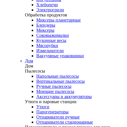
Хлебопечи
Электрогрили
Обработка продуктов
Миксеры планетарные
Блендеры
Миксеры
Соковыжималки
Кухонные весы
Мясорубки
Измельчители
Вакуумные упаковщики
Дом
Дом
Пылесосы
Напольные пылесосы
Вертикальные пылесосы
Ручные пылесосы
Моющие пылесосы
Аксессуары и аккумуляторы
Утюги и паровые станции
Утюги
Парогенераторы
Отпариватели ручные
Отпариватели стационарные