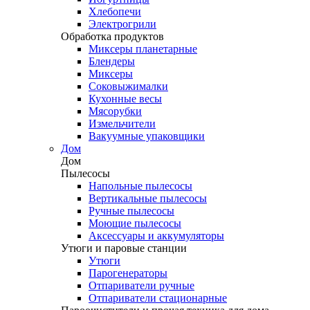
Хлебопечи
Электрогрили
Обработка продуктов
Миксеры планетарные
Блендеры
Миксеры
Соковыжималки
Кухонные весы
Мясорубки
Измельчители
Вакуумные упаковщики
Дом
Дом
Пылесосы
Напольные пылесосы
Вертикальные пылесосы
Ручные пылесосы
Моющие пылесосы
Аксессуары и аккумуляторы
Утюги и паровые станции
Утюги
Парогенераторы
Отпариватели ручные
Отпариватели стационарные