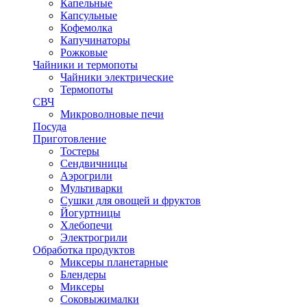
Капельные
Капсульные
Кофемолка
Капучинаторы
Рожковые
Чайники и термопоты
Чайники электрические
Термопоты
СВЧ
Микроволновые печи
Посуда
Приготовление
Тостеры
Сендвичницы
Аэрогрили
Мультиварки
Сушки для овощей и фруктов
Йогуртницы
Хлебопечи
Электрогрили
Обработка продуктов
Миксеры планетарные
Блендеры
Миксеры
Соковыжималки