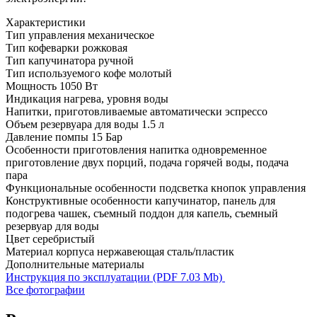
Характеристики
Тип управления
механическое
Тип кофеварки
рожковая
Тип капучинатора
ручной
Тип используемого кофе
молотый
Мощность
1050 Вт
Индикация
нагрева, уровня воды
Напитки, приготовливаемые автоматически
эспрессо
Объем резервуара для воды
1.5 л
Давление помпы
15 Бар
Особенности приготовления напитка
одновременное
приготовление двух порций, подача горячей воды, подача
пара
Функциональные особенности
подсветка кнопок управления
Конструктивные особенности
капучинатор, панель для
подогрева чашек, съемный поддон для капель, съемный
резервуар для воды
Цвет
серебристый
Материал корпуса
нержавеющая сталь/пластик
Дополнительные материалы
Инструкция по эксплуатации (PDF 7.03 Mb)
Все фотографии