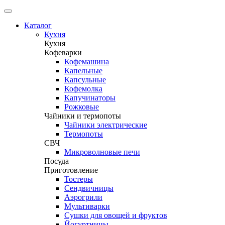
Каталог
Кухня
Кухня
Кофеварки
Кофемашина
Капельные
Капсульные
Кофемолка
Капучинаторы
Рожковые
Чайники и термопоты
Чайники электрические
Термопоты
СВЧ
Микроволновые печи
Посуда
Приготовление
Тостеры
Сендвичницы
Аэрогрили
Мультиварки
Сушки для овощей и фруктов
Йогуртницы