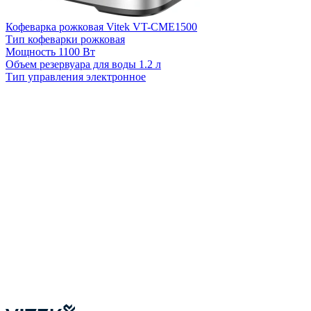
Кофеварка рожковая Vitek VT-CME1500
Тип кофеварки
рожковая
Мощность
1100 Вт
Объем резервуара для воды
1.2 л
Тип управления
электронное
К
Т
Т
О
Т