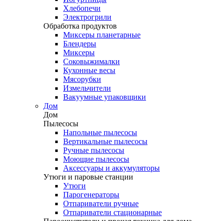
Хлебопечи
Электрогрили
Обработка продуктов
Миксеры планетарные
Блендеры
Миксеры
Соковыжималки
Кухонные весы
Мясорубки
Измельчители
Вакуумные упаковщики
Дом
Дом
Пылесосы
Напольные пылесосы
Вертикальные пылесосы
Ручные пылесосы
Моющие пылесосы
Аксессуары и аккумуляторы
Утюги и паровые станции
Утюги
Парогенераторы
Отпариватели ручные
Отпариватели стационарные