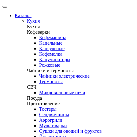
Каталог
Кухня
Кухня
Кофеварки
Кофемашина
Капельные
Капсульные
Кофемолка
Капучинаторы
Рожковые
Чайники и термопоты
Чайники электрические
Термопоты
СВЧ
Микроволновые печи
Посуда
Приготовление
Тостеры
Сендвичницы
Аэрогрили
Мультиварки
Сушки для овощей и фруктов
Йогуртницы