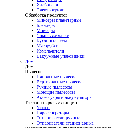
Хлебопечи
Электрогрили
Обработка продуктов
Миксеры планетарные
Блендеры
Миксеры
Соковыжималки
Кухонные весы
Мясорубки
Измельчители
Вакуумные упаковщики
Дом
Дом
Пылесосы
Напольные пылесосы
Вертикальные пылесосы
Ручные пылесосы
Моющие пылесосы
Аксессуары и аккумуляторы
Утюги и паровые станции
Утюги
Парогенераторы
Отпариватели ручные
Отпариватели стационарные