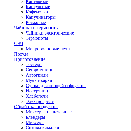
Капельные
Капсульные
Кофемолка
Капучинаторы
Рожковые
Чайники и термопоты
Чайники электрические
Термопоты
СВЧ
Микроволновые печи
Посуда
Приготовление
Тостеры
Сендвичницы
Аэрогрили
Мультиварки
Сушки для овощей и фруктов
Йогуртницы
Хлебопечи
Электрогрили
Обработка продуктов
Миксеры планетарные
Блендеры
Миксеры
Соковыжималки