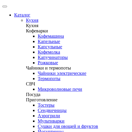
Каталог
Кухня
Кухня
Кофеварки
Кофемашина
Капельные
Капсульные
Кофемолка
Капучинаторы
Рожковые
Чайники и термопоты
Чайники электрические
Термопоты
СВЧ
Микроволновые печи
Посуда
Приготовление
Тостеры
Сендвичницы
Аэрогрили
Мультиварки
Сушки для овощей и фруктов
Йогуртницы