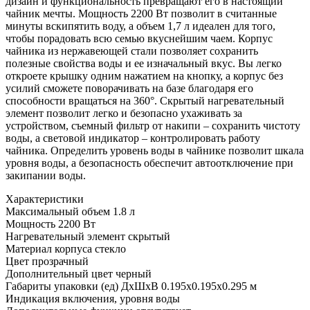
дизайн и функциональность превращают его в настоящий
чайник мечты. Мощность 2200 Вт позволит в считанные
минуты вскипятить воду, а объем 1,7 л идеален для того,
чтобы порадовать всю семью вкуснейшим чаем. Корпус
чайника из нержавеющей стали позволяет сохранить
полезные свойства воды и ее изначальный вкус. Вы легко
откроете крышку одним нажатием на кнопку, а корпус без
усилий сможете поворачивать на базе благодаря его
способности вращаться на 360°. Скрытый нагревательный
элемент позволит легко и безопасно ухаживать за
устройством, съемный фильтр от накипи – сохранить чистоту
воды, а световой индикатор – контролировать работу
чайника. Определить уровень воды в чайнике позволит шкала
уровня воды, а безопасность обеспечит автоотключение при
закипании воды.
Характеристики
Максимальный объем
1.8 л
Мощность
2200 Вт
Нагревательный элемент
скрытый
Материал корпуса
стекло
Цвет
прозрачный
Дополнительный цвет
черный
Габариты упаковки (ед) ДхШхВ
0.195x0.195x0.295 м
Индикация
включения, уровня воды