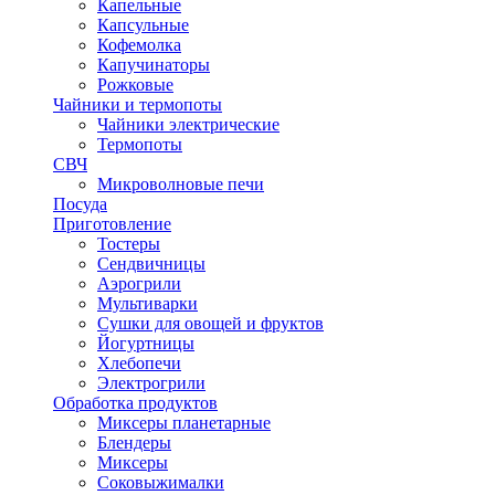
Капельные
Капсульные
Кофемолка
Капучинаторы
Рожковые
Чайники и термопоты
Чайники электрические
Термопоты
СВЧ
Микроволновые печи
Посуда
Приготовление
Тостеры
Сендвичницы
Аэрогрили
Мультиварки
Сушки для овощей и фруктов
Йогуртницы
Хлебопечи
Электрогрили
Обработка продуктов
Миксеры планетарные
Блендеры
Миксеры
Соковыжималки