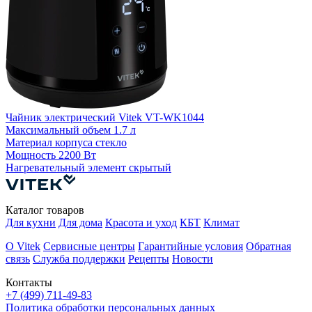
Ч
Чайник электрический Vitek VT-WK1044
4
Максимальный объем
1.7 л
Материал корпуса
стекло
М
Мощность
2200 Вт
Нагревательный элемент
скрытый
Н
Каталог товаров
Для кухни
Для дома
Красота и уход
КБТ
Климат
О Vitek
Сервисные центры
Гарантийные условия
Обратная
связь
Служба поддержки
Рецепты
Новости
Контакты
+7 (499) 711-49-83
Политика обработки персональных данных