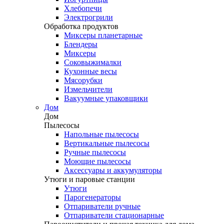
Хлебопечи
Электрогрили
Обработка продуктов
Миксеры планетарные
Блендеры
Миксеры
Соковыжималки
Кухонные весы
Мясорубки
Измельчители
Вакуумные упаковщики
Дом
Дом
Пылесосы
Напольные пылесосы
Вертикальные пылесосы
Ручные пылесосы
Моющие пылесосы
Аксессуары и аккумуляторы
Утюги и паровые станции
Утюги
Парогенераторы
Отпариватели ручные
Отпариватели стационарные