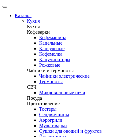
Каталог
Кухня
Кухня
Кофеварки
Кофемашина
Капельные
Капсульные
Кофемолка
Капучинаторы
Рожковые
Чайники и термопоты
Чайники электрические
Термопоты
СВЧ
Микроволновые печи
Посуда
Приготовление
Тостеры
Сендвичницы
Аэрогрили
Мультиварки
Сушки для овощей и фруктов
Йогуртницы