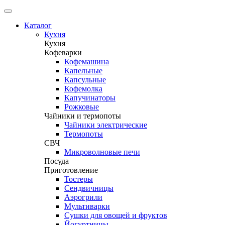
Каталог
Кухня
Кухня
Кофеварки
Кофемашина
Капельные
Капсульные
Кофемолка
Капучинаторы
Рожковые
Чайники и термопоты
Чайники электрические
Термопоты
СВЧ
Микроволновые печи
Посуда
Приготовление
Тостеры
Сендвичницы
Аэрогрили
Мультиварки
Сушки для овощей и фруктов
Йогуртницы