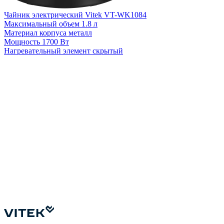
Чайник электрический Vitek VT-WK1084
Ч
Максимальный объем
1.8 л
Материал корпуса
металл
М
Мощность
1700 Вт
Нагревательный элемент
скрытый
Н