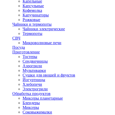
Капельные
Капсульные
Кофемолка
Капучинаторы
Рожковые
Чайники и термопоты
Чайники электрические
Термопоты
СВЧ
Микроволновые печи
Посуда
Приготовление
Тостеры
Сендвичницы
Аэрогрили
Мультиварки
Сушки для овощей и фруктов
Йогуртницы
Хлебопечи
Электрогрили
Обработка продуктов
Миксеры планетарные
Блендеры
Миксеры
Соковыжималки