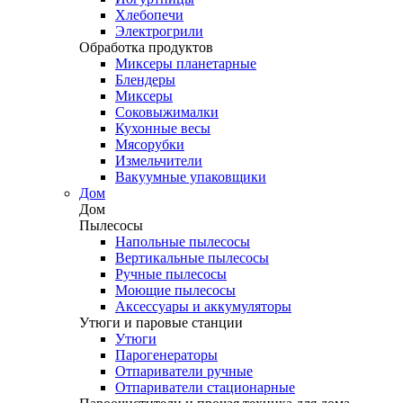
Хлебопечи
Электрогрили
Обработка продуктов
Миксеры планетарные
Блендеры
Миксеры
Соковыжималки
Кухонные весы
Мясорубки
Измельчители
Вакуумные упаковщики
Дом
Дом
Пылесосы
Напольные пылесосы
Вертикальные пылесосы
Ручные пылесосы
Моющие пылесосы
Аксессуары и аккумуляторы
Утюги и паровые станции
Утюги
Парогенераторы
Отпариватели ручные
Отпариватели стационарные