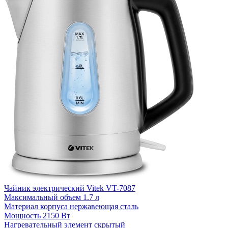
Чайник электрический Vitek VT-7087
Ч
Максимальный объем
1.7 л
Материал корпуса
нержавеющая сталь
М
Мощность
2150 Вт
Нагревательный элемент
скрытый