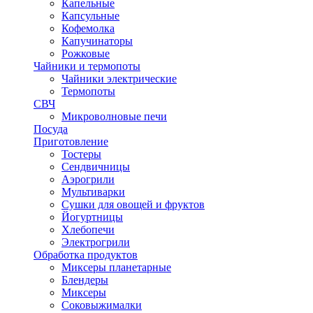
Капельные
Капсульные
Кофемолка
Капучинаторы
Рожковые
Чайники и термопоты
Чайники электрические
Термопоты
СВЧ
Микроволновые печи
Посуда
Приготовление
Тостеры
Сендвичницы
Аэрогрили
Мультиварки
Сушки для овощей и фруктов
Йогуртницы
Хлебопечи
Электрогрили
Обработка продуктов
Миксеры планетарные
Блендеры
Миксеры
Соковыжималки