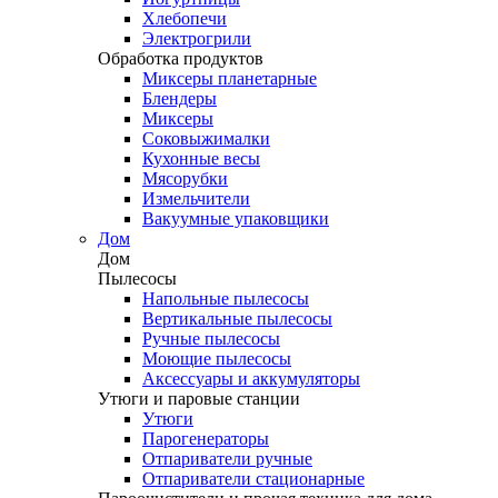
Хлебопечи
Электрогрили
Обработка продуктов
Миксеры планетарные
Блендеры
Миксеры
Соковыжималки
Кухонные весы
Мясорубки
Измельчители
Вакуумные упаковщики
Дом
Дом
Пылесосы
Напольные пылесосы
Вертикальные пылесосы
Ручные пылесосы
Моющие пылесосы
Аксессуары и аккумуляторы
Утюги и паровые станции
Утюги
Парогенераторы
Отпариватели ручные
Отпариватели стационарные