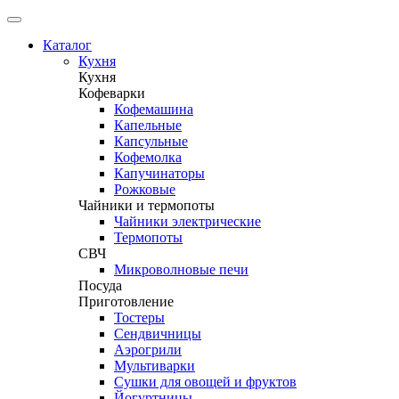
Каталог
Кухня
Кухня
Кофеварки
Кофемашина
Капельные
Капсульные
Кофемолка
Капучинаторы
Рожковые
Чайники и термопоты
Чайники электрические
Термопоты
СВЧ
Микроволновые печи
Посуда
Приготовление
Тостеры
Сендвичницы
Аэрогрили
Мультиварки
Сушки для овощей и фруктов
Йогуртницы