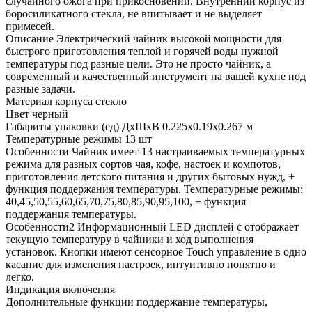
случайного ожога при прикосновении. Внутренний корпус из
боросиликатного стекла, не впитывает и не выделяет
примесей.
Описание
Электрический чайник высокой мощности для
быстрого приготовления теплой и горячей воды нужной
температуры под разные цели. Это не просто чайник, а
современный и качественный инструмент на вашей кухне под
разные задачи.
Материал корпуса
стекло
Цвет
черный
Габариты упаковки (ед) ДхШхВ
0.225x0.19x0.267 м
Температурные режимы
13 шт
Особенности
Чайник имеет 13 настраиваемых температурных
режима для разных сортов чая, кофе, настоек и компотов,
приготовления детского питания и других бытовых нужд, +
функция поддержания температуры. Температурные режимы:
40,45,50,55,60,65,70,75,80,85,90,95,100, + функция
поддержания температуры.
Особенности2
Информационный LED дисплей с отображает
текущую температуру в чайники и ход выполнения
установок. Кнопки имеют сенсорное Touch управление в одно
касание для изменения настроек, интуитивно понятно и
легко.
Индикация
включения
Дополнительные функции
поддержание температуры,