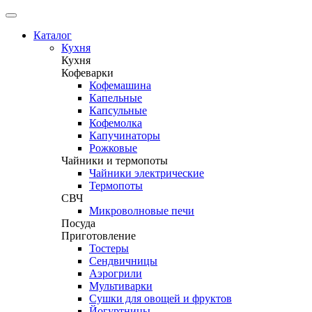
Каталог
Кухня
Кухня
Кофеварки
Кофемашина
Капельные
Капсульные
Кофемолка
Капучинаторы
Рожковые
Чайники и термопоты
Чайники электрические
Термопоты
СВЧ
Микроволновые печи
Посуда
Приготовление
Тостеры
Сендвичницы
Аэрогрили
Мультиварки
Сушки для овощей и фруктов
Йогуртницы