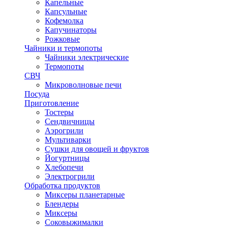
Капельные
Капсульные
Кофемолка
Капучинаторы
Рожковые
Чайники и термопоты
Чайники электрические
Термопоты
СВЧ
Микроволновые печи
Посуда
Приготовление
Тостеры
Сендвичницы
Аэрогрили
Мультиварки
Сушки для овощей и фруктов
Йогуртницы
Хлебопечи
Электрогрили
Обработка продуктов
Миксеры планетарные
Блендеры
Миксеры
Соковыжималки