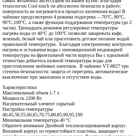
самых желанных аксессуаров на вашей кухне. Благодаря
технологии Cool touch он абсолютно безопасен в работе:
поверхность не нагревается в процессе кипячения воды! В
чайнике предусмотрено 4 режима подогрева —70°С, 80°С,
90°С,100°С, а также функция поддержания температуры (до 2
часов). Тринадцать режимов регулировки температуры
нагрева воды от 40°С до 100°С позволят заваривать кофе,
зеленый, белый чай или приготовить детское питание водой
правильной температуры. Благодаря электронному контролю
нагрева и остывания воды с инновационной индикацией
температуры на фронтальной части корпуса Вы с идеальной
точностью добьетесь нужной температуры воды для
приготовления любимых напитков. В чайнике VT-8827 три
степени безопасности: защита от перегрева, автоматическое
выключение при закипании и отсутствии воды.
Характеристики
Максимальный объем
1.7 л
Мощность
2200 Вт
Нагревательный элемент
скрытый
Настройка температуры
40,45,50,55,60,65,70,75,80,85,90,95,100
Минимальная температура
40 °С
Обратите внимание
Двойной теплоизолированный корпус.
Внешний корпус из термостойкого пластика, защищает от