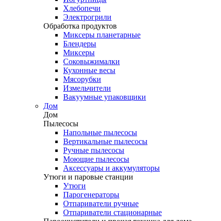
Хлебопечи
Электрогрили
Обработка продуктов
Миксеры планетарные
Блендеры
Миксеры
Соковыжималки
Кухонные весы
Мясорубки
Измельчители
Вакуумные упаковщики
Дом
Дом
Пылесосы
Напольные пылесосы
Вертикальные пылесосы
Ручные пылесосы
Моющие пылесосы
Аксессуары и аккумуляторы
Утюги и паровые станции
Утюги
Парогенераторы
Отпариватели ручные
Отпариватели стационарные