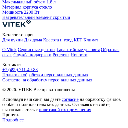
Максимальный объем
1.8 л
Материал корпуса
стекло
М
Мощность
2200 Вт
Нагревательный элемент
скрытый
Каталог товаров
Для кухни
Для дома
Красота и уход
КБТ
Климат
О Vitek
Сервисные центры
Гарантийные условия
Обратная
связь
Служба поддержки
Рецепты
Новости
Контакты
+7 (499) 711-49-83
Политика обработки персональных данных
Согласие на обработку персональных данных
© 2026. VITEK Все права защищены
Используя наш сайт, вы даёте
согласие
на обработку файлов
cookie и пользовательских данных. Оставаясь на сайте,
вы соглашаетесь с
политикой их применения
Принять
Подробнее