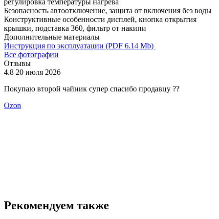
регулировка температуры нагрева
Безопасность
автоотключение, защита от включения без воды
Конструктивные особенности
дисплей, кнопка открытия
крышки, подставка 360, фильтр от накипи
Дополнительные материалы
Инструкция по эксплуатации (PDF 6.14 Mb)
Все фотографии
Отзывы
4.8
20 июля 2026
4
Покупаю второй чайник супер спасибо продавцу ??
П
и
Ozon
о
Рекомендуем также