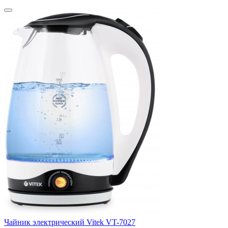
Чайник электрический Vitek VT-7027
Ч