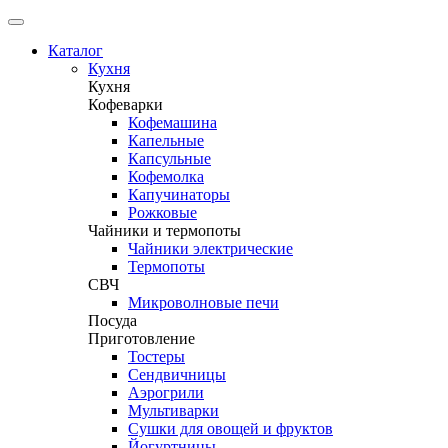
Каталог
Кухня
Кухня
Кофеварки
Кофемашина
Капельные
Капсульные
Кофемолка
Капучинаторы
Рожковые
Чайники и термопоты
Чайники электрические
Термопоты
СВЧ
Микроволновые печи
Посуда
Приготовление
Тостеры
Сендвичницы
Аэрогрили
Мультиварки
Сушки для овощей и фруктов
Йогуртницы