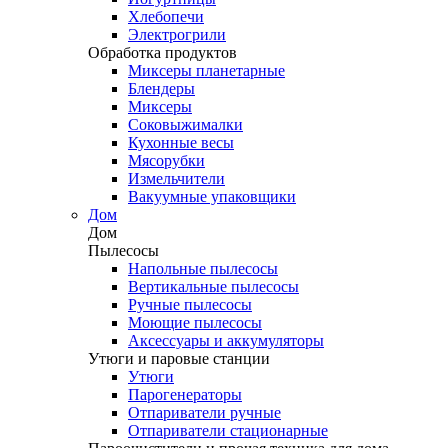
Хлебопечи
Электрогрили
Обработка продуктов
Миксеры планетарные
Блендеры
Миксеры
Соковыжималки
Кухонные весы
Мясорубки
Измельчители
Вакуумные упаковщики
Дом
Дом
Пылесосы
Напольные пылесосы
Вертикальные пылесосы
Ручные пылесосы
Моющие пылесосы
Аксессуары и аккумуляторы
Утюги и паровые станции
Утюги
Парогенераторы
Отпариватели ручные
Отпариватели стационарные