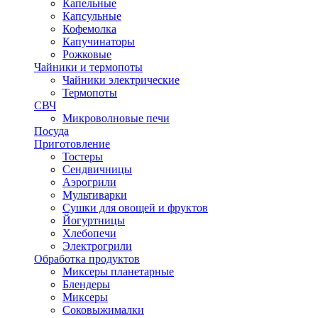
Капельные
Капсульные
Кофемолка
Капучинаторы
Рожковые
Чайники и термопоты
Чайники электрические
Термопоты
СВЧ
Микроволновые печи
Посуда
Приготовление
Тостеры
Сендвичницы
Аэрогрили
Мультиварки
Сушки для овощей и фруктов
Йогуртницы
Хлебопечи
Электрогрили
Обработка продуктов
Миксеры планетарные
Блендеры
Миксеры
Соковыжималки