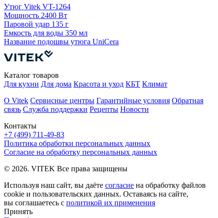
У
Утюг Vitek VT-1264
4
Мощность
2400 Вт
Паровой удар
135 г
П
Емкость для воды
350 мл
Е
Название подошвы утюга
UniCera
Каталог товаров
Для кухни
Для дома
Красота и уход
КБТ
Климат
О Vitek
Сервисные центры
Гарантийные условия
Обратная
связь
Служба поддержки
Рецепты
Новости
Контакты
+7 (499) 711-49-83
Политика обработки персональных данных
Согласие на обработку персональных данных
© 2026. VITEK Все права защищены
Используя наш сайт, вы даёте
согласие
на обработку файлов
cookie и пользовательских данных. Оставаясь на сайте,
вы соглашаетесь с
политикой их применения
Принять