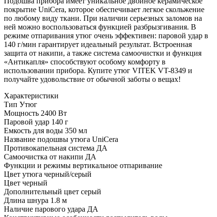
Подошва прибора имеет уникальное двойное керамическое
покрытие UniCera, которое обеспечивает легкое скольжение
по любому виду ткани. При наличии серьезных заломов на
ней можно воспользоваться функцией разбрызгивания. В
режиме отпаривания утюг очень эффективен: паровой удар в
140 г/мин гарантирует идеальный результат. Встроенная
защита от накипи, а также система самоочистки и функция
«Антикапля» способствуют особому комфорту в
использовании прибора. Купите утюг VITEK VT-8349 и
получайте удовольствие от обычной заботы о вещах!
Характеристики
Тип
Утюг
Мощность
2400 Вт
Паровой удар
140 г
Емкость для воды
350 мл
Название подошвы утюга
UniCera
Противокапельная система
ДА
Самоочистка от накипи
ДА
Функции и режимы
вертикальное отпаривание
Цвет утюга
черный/серый
Цвет
черный
Дополнительный цвет
серый
Длина шнура
1.8 м
Наличие парового удара
ДА