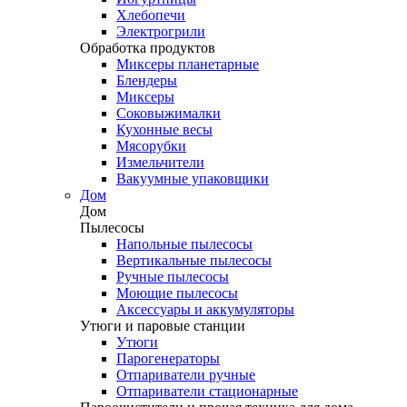
Хлебопечи
Электрогрили
Обработка продуктов
Миксеры планетарные
Блендеры
Миксеры
Соковыжималки
Кухонные весы
Мясорубки
Измельчители
Вакуумные упаковщики
Дом
Дом
Пылесосы
Напольные пылесосы
Вертикальные пылесосы
Ручные пылесосы
Моющие пылесосы
Аксессуары и аккумуляторы
Утюги и паровые станции
Утюги
Парогенераторы
Отпариватели ручные
Отпариватели стационарные