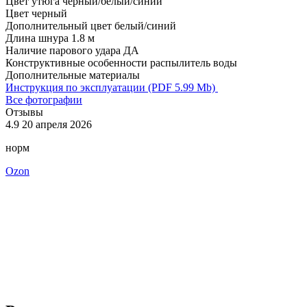
Цвет утюга
черный/белый/синий
Цвет
черный
Дополнительный цвет
белый/синий
Длина шнура
1.8 м
Наличие парового удара
ДА
Конструктивные особенности
распылитель воды
Дополнительные материалы
Инструкция по эксплуатации (PDF 5.99 Mb)
Все фотографии
Отзывы
4.9
20 апреля 2026
4
норм
О
Ozon