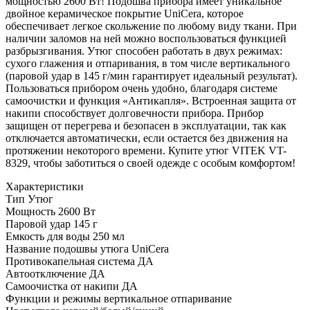
мощностью 2600 Вт! Подошва прибора имеет уникальное
двойное керамическое покрытие UniCera, которое
обеспечивает легкое скольжение по любому виду ткани. При
наличии заломов на ней можно воспользоваться функцией
разбрызгивания. Утюг способен работать в двух режимах:
сухого глажения и отпаривания, в том числе вертикального
(паровой удар в 145 г/мин гарантирует идеальный результат).
Пользоваться прибором очень удобно, благодаря системе
самоочистки и функция «Антикапля». Встроенная защита от
накипи способствует долговечности прибора. Прибор
защищен от перегрева и безопасен в эксплуатации, так как
отключается автоматически, если остается без движения на
протяжении некоторого времени. Купите утюг VITEK VT-
8329, чтобы заботиться о своей одежде с особым комфортом!
Характеристики
Тип
Утюг
Мощность
2600 Вт
Паровой удар
145 г
Емкость для воды
250 мл
Название подошвы утюга
UniCera
Противокапельная система
ДА
Автоотключение
ДА
Самоочистка от накипи
ДА
Функции и режимы
вертикальное отпаривание