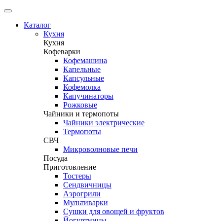
Каталог
Кухня
Кухня
Кофеварки
Кофемашина
Капельные
Капсульные
Кофемолка
Капучинаторы
Рожковые
Чайники и термопоты
Чайники электрические
Термопоты
СВЧ
Микроволновые печи
Посуда
Приготовление
Тостеры
Сендвичницы
Аэрогрили
Мультиварки
Сушки для овощей и фруктов
Йогуртницы