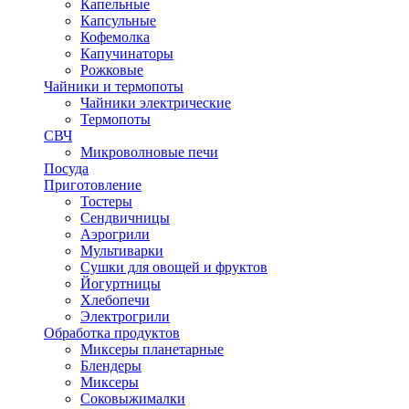
Капельные
Капсульные
Кофемолка
Капучинаторы
Рожковые
Чайники и термопоты
Чайники электрические
Термопоты
СВЧ
Микроволновые печи
Посуда
Приготовление
Тостеры
Сендвичницы
Аэрогрили
Мультиварки
Сушки для овощей и фруктов
Йогуртницы
Хлебопечи
Электрогрили
Обработка продуктов
Миксеры планетарные
Блендеры
Миксеры
Соковыжималки