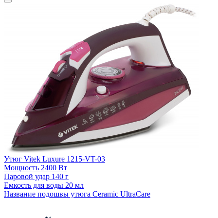
Утюг Vitek Luxure 1215-VT-03
Мощность
2400 Вт
Паровой удар
140 г
У
Емкость для воды
20 мл
Название подошвы утюга
Ceramic UltraCare
П
Е