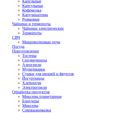
Капельные
Капсульные
Кофемолка
Капучинаторы
Рожковые
Чайники и термопоты
Чайники электрические
Термопоты
СВЧ
Микроволновые печи
Посуда
Приготовление
Тостеры
Сендвичницы
Аэрогрили
Мультиварки
Сушки для овощей и фруктов
Йогуртницы
Хлебопечи
Электрогрили
Обработка продуктов
Миксеры планетарные
Блендеры
Миксеры
Соковыжималки