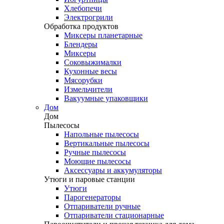
Хлебопечи
Электрогрили
Обработка продуктов
Миксеры планетарные
Блендеры
Миксеры
Соковыжималки
Кухонные весы
Мясорубки
Измельчители
Вакуумные упаковщики
Дом
Дом
Пылесосы
Напольные пылесосы
Вертикальные пылесосы
Ручные пылесосы
Моющие пылесосы
Аксессуары и аккумуляторы
Утюги и паровые станции
Утюги
Парогенераторы
Отпариватели ручные
Отпариватели стационарные