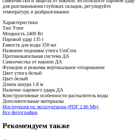
самоочистки и защиты от накипи. Используйте паровой удар
для разглаживания глубоких складок, регулируйте
температуру и разбрызгивание.
Характеристики
Тип
Утюг
Мощность
2400 Вт
Паровой удар
135 г
Емкость для воды
350 мл
Название подошвы утюга
UniCera
Противокапельная система
ДА
Самоочистка от накипи
ДА
Функции и режимы
вертикальное отпаривание
Цвет утюга
белый
Цвет
белый
Длина шнура
1.8 м
Наличие парового удара
ДА
Конструктивные особенности
распылитель воды
Дополнительные материалы
Инструкция по эксплуатации (PDF 2.86 Mb)
Все фотографии
Рекомендуем также