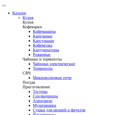
Каталог
Кухня
Кухня
Кофеварки
Кофемашина
Капельные
Капсульные
Кофемолка
Капучинаторы
Рожковые
Чайники и термопоты
Чайники электрические
Термопоты
СВЧ
Микроволновые печи
Посуда
Приготовление
Тостеры
Сендвичницы
Аэрогрили
Мультиварки
Сушки для овощей и фруктов
Йогуртницы