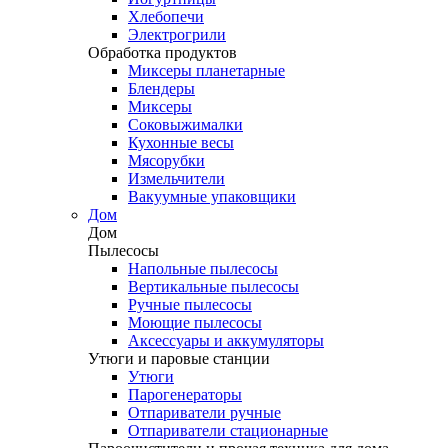
Хлебопечи
Электрогрили
Обработка продуктов
Миксеры планетарные
Блендеры
Миксеры
Соковыжималки
Кухонные весы
Мясорубки
Измельчители
Вакуумные упаковщики
Дом
Дом
Пылесосы
Напольные пылесосы
Вертикальные пылесосы
Ручные пылесосы
Моющие пылесосы
Аксессуары и аккумуляторы
Утюги и паровые станции
Утюги
Парогенераторы
Отпариватели ручные
Отпариватели стационарные