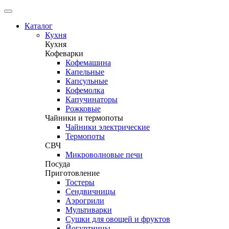
Каталог
Кухня
Кухня
Кофеварки
Кофемашина
Капельные
Капсульные
Кофемолка
Капучинаторы
Рожковые
Чайники и термопоты
Чайники электрические
Термопоты
СВЧ
Микроволновые печи
Посуда
Приготовление
Тостеры
Сендвичницы
Аэрогрили
Мультиварки
Сушки для овощей и фруктов
Йогуртницы