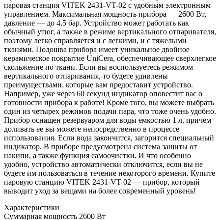
паровая станция VITEK 2431-VT-02 с удобным электронным
управлением. Максимальная мощность прибора — 2600 Вт,
давление — до 4,5 бар. Устройство может работать как
обычный утюг, а также в режиме вертикального отпаривателя,
поэтому легко справляется и с легкими, и с тяжелыми
тканями. Подошва прибора имеет уникальное двойное
керамическое покрытие UniCera, обеспечивающее сверхлегкое
скольжение по ткани. Если вы воспользуетесь режимом
вертикального отпаривания, то будете удивлены
преимуществами, которые вам предоставит устройство.
Например, уже через 60 секунд индикатор оповестит вас о
готовности прибора к работе! Кроме того, вы можете выбрать
один из четырех режимов подачи пара, что тоже очень удобно.
Прибор оснащен резервуаром для воды емкостью 1 л, причем
доливать ее вы можете непосредственно в процессе
использования. Если вода закончится, загорится специальный
индикатор. В приборе предусмотрена система защиты от
накипи, а также функция самоочистки. И что особенно
удобно, устройство автоматически отключится, если вы не
будете им пользоваться в течение некоторого времени. Купите
паровую станцию VITEK 2431-VT-02 — прибор, который
выводит уход за вещами на более современный уровень!
Характеристики
Суммарная мощность
2600 Вт