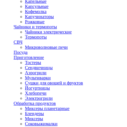
Капельные
Капсульные
Кофемолка
Капучинаторы
Рожковые
Чайники и термопоты
Чайники электрические
Термопоты
СВЧ
Микроволновые печи
Посуда
Приготовление
Тостеры
Сендвичницы
Аэрогрили
Мультиварки
Сушки для овощей и фруктов
Йогуртницы
Хлебопечи
Электрогрили
Обработка продуктов
Миксеры планетарные
Блендеры
Миксеры
Соковыжималки