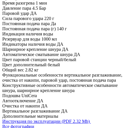
Время разогрева
1 мин
Давление пара
4.5 Бар
Паровой удар
ДА
Сила парового удара
220 г
Постоянная подача пара
Да
Постоянная подача пара (г)
140 г
Индикация
наличия воды
Резервуар для воды
1000 мл
Индикаторы наличия воды
ДА
Шарнирное крепление шнура
ДА
Автоматическое сматывание шнура
ДА
Цвет паровой станции
черный/белый
Цвет дополнительный
белый
Общий вес
2.82 кг
Функциональные особенности
вертикальное разглаживание,
очистка от накипи, паровой удар, постоянная подача пара
Конструктивные особенности
автоматическое сматывание
шнура, шарнирное крепление шнура
Подошва
UniCera
Автоотключение
ДА
Очистка от накипи
ДА
Вертикальное разглаживание
ДА
Дополнительные материалы
Инструкция по эксплуатации (PDF 2.32 Mb)
Все фотографии