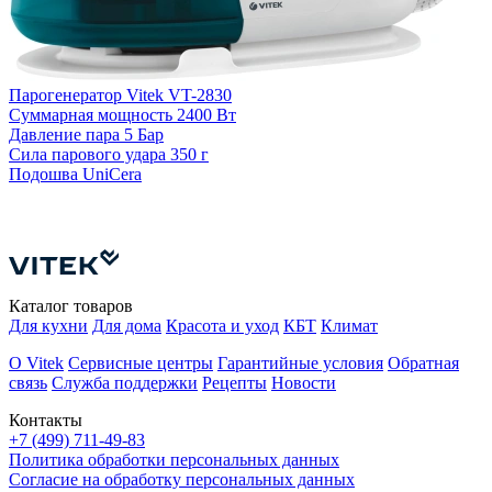
Парогенератор Vitek VT-2830
Суммарная мощность
2400 Вт
Давление пара
5 Бар
Сила парового удара
350 г
Подошва
UniCera
П
Д
Каталог товаров
Для кухни
Для дома
Красота и уход
КБТ
Климат
О Vitek
Сервисные центры
Гарантийные условия
Обратная
связь
Служба поддержки
Рецепты
Новости
Контакты
+7 (499) 711-49-83
Политика обработки персональных данных
Согласие на обработку персональных данных