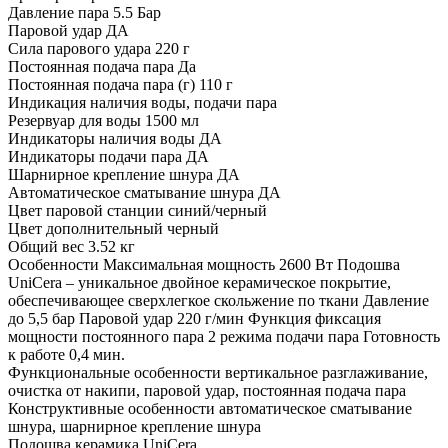
Давление пара
5.5 Бар
Паровой удар
ДА
Сила парового удара
220 г
Постоянная подача пара
Да
Постоянная подача пара (г)
110 г
Индикация
наличия воды, подачи пара
Резервуар для воды
1500 мл
Индикаторы наличия воды
ДА
Индикаторы подачи пара
ДА
Шарнирное крепление шнура
ДА
Автоматическое сматывание шнура
ДА
Цвет паровой станции
синий/черный
Цвет дополнительный
черный
Общий вес
3.52 кг
Особенности
Максимальная мощность 2600 Вт Подошва
UniCera – уникальное двойное керамическое покрытие,
обеспечивающее сверхлегкое скольжение по ткани Давление
до 5,5 бар Паровой удар 220 г/мин Функция фиксация
мощности постоянного пара 2 режима подачи пара Готовность
к работе 0,4 мин.
Функциональные особенности
вертикальное разглаживание,
очистка от накипи, паровой удар, постоянная подача пара
Конструктивные особенности
автоматическое сматывание
шнура, шарнирное крепление шнура
Подошва
керамика UniCera