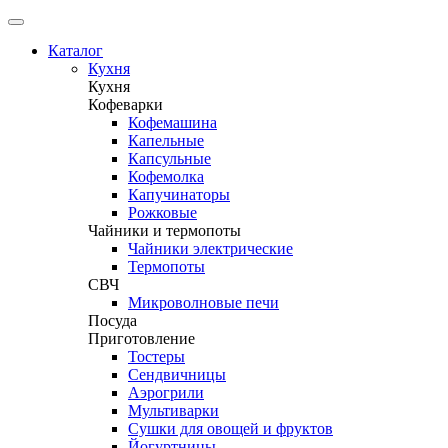
Каталог
Кухня
Кухня
Кофеварки
Кофемашина
Капельные
Капсульные
Кофемолка
Капучинаторы
Рожковые
Чайники и термопоты
Чайники электрические
Термопоты
СВЧ
Микроволновые печи
Посуда
Приготовление
Тостеры
Сендвичницы
Аэрогрили
Мультиварки
Сушки для овощей и фруктов
Йогуртницы