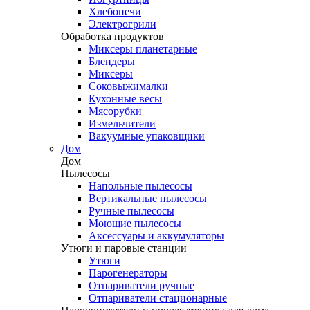
Хлебопечи
Электрогрили
Обработка продуктов
Миксеры планетарные
Блендеры
Миксеры
Соковыжималки
Кухонные весы
Мясорубки
Измельчители
Вакуумные упаковщики
Дом
Дом
Пылесосы
Напольные пылесосы
Вертикальные пылесосы
Ручные пылесосы
Моющие пылесосы
Аксессуары и аккумуляторы
Утюги и паровые станции
Утюги
Парогенераторы
Отпариватели ручные
Отпариватели стационарные