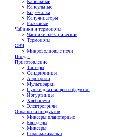
Капельные
Капсульные
Кофемолка
Капучинаторы
Рожковые
Чайники и термопоты
Чайники электрические
Термопоты
СВЧ
Микроволновые печи
Посуда
Приготовление
Тостеры
Сендвичницы
Аэрогрили
Мультиварки
Сушки для овощей и фруктов
Йогуртницы
Хлебопечи
Электрогрили
Обработка продуктов
Миксеры планетарные
Блендеры
Миксеры
Соковыжималки