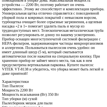
помощником в уборке дома. Максимальная мощность
устройства — 2200 Вт, поэтому работает он очень
эффективно. Этому же способствует и комплектация прибора.
Универсальная щетка отлично справляется с повседневной
уборкой пола и ковровых покрытий с невысоким ворсом,
турбощетка очищает более серьезные загрязнения, а щелевая
насадка «2 в 1» помогает удалить пыль и мусор из
труднодоступных мест. Телескопическая металлическая труба
позволит регулировать ее длину по вашему усмотрению.
Прибор оснащен многоступенчатой системой фильтрации с
HEPA-фильтром, задерживающим частицы микроорганизмов
и аллергенов. Пользоваться пылесосом очень удобно: он
имеет длинный шнур (5 м), который сматывается
автоматически после нажатия на специальную кнопку. При
хранении прибор не займет много места, так как в нем
предусмотрена вертикальная парковка. Купите пылесос
VITEK VT-8138 и убедитесь, что уборка может быть легкой и
даже приятной!
Характеристики
Тип
Пылесос
Мощность
2200 Вт
Мощность всасывания (Вт)
350 Вт
Тип уборки (м)
сухой
Пылесборник
мешок для пыли