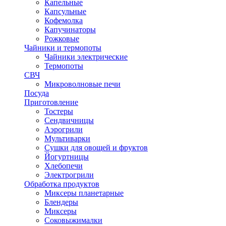
Капельные
Капсульные
Кофемолка
Капучинаторы
Рожковые
Чайники и термопоты
Чайники электрические
Термопоты
СВЧ
Микроволновые печи
Посуда
Приготовление
Тостеры
Сендвичницы
Аэрогрили
Мультиварки
Сушки для овощей и фруктов
Йогуртницы
Хлебопечи
Электрогрили
Обработка продуктов
Миксеры планетарные
Блендеры
Миксеры
Соковыжималки