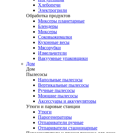
Хлебопечи
Электрогрили
Обработка продуктов
Миксеры планетарные
Блендеры
Миксеры
Соковыжималки
Кухонные весы
Мясорубки
Измельчители
Вакуумные упаковщики
Дом
Дом
Пылесосы
Напольные пылесосы
Вертикальные пылесосы
Ручные пылесосы
Моющие пылесосы
Аксессуары и аккумуляторы
Утюги и паровые станции
Утюги
Парогенераторы
Отпариватели ручные
Отпариватели стационарные