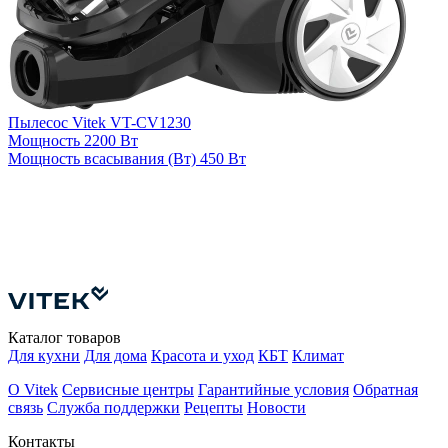
Пылесос Vitek VT-CV1230
Мощность
2200 Вт
Мощность всасывания (Вт)
450 Вт
П
4
М
Каталог товаров
Для кухни
Для дома
Красота и уход
КБТ
Климат
О Vitek
Сервисные центры
Гарантийные условия
Обратная
связь
Служба поддержки
Рецепты
Новости
Контакты