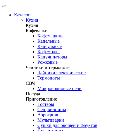
Каталог
Кухня
Кухня
Кофеварки
Кофемашина
Капельные
Капсульные
Кофемолка
Капучинаторы
Рожковые
Чайники и термопоты
Чайники электрические
Термопоты
СВЧ
Микроволновые печи
Посуда
Приготовление
Тостеры
Сендвичницы
Аэрогрили
Мультиварки
Сушки для овощей и фруктов
Йогуртницы