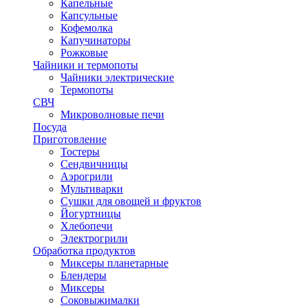
Капельные
Капсульные
Кофемолка
Капучинаторы
Рожковые
Чайники и термопоты
Чайники электрические
Термопоты
СВЧ
Микроволновые печи
Посуда
Приготовление
Тостеры
Сендвичницы
Аэрогрили
Мультиварки
Сушки для овощей и фруктов
Йогуртницы
Хлебопечи
Электрогрили
Обработка продуктов
Миксеры планетарные
Блендеры
Миксеры
Соковыжималки