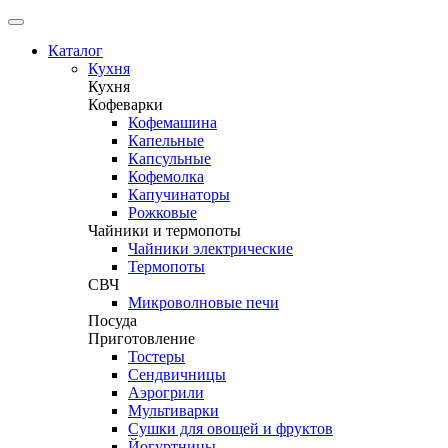
Каталог
Кухня
Кухня
Кофеварки
Кофемашина
Капельные
Капсульные
Кофемолка
Капучинаторы
Рожковые
Чайники и термопоты
Чайники электрические
Термопоты
СВЧ
Микроволновые печи
Посуда
Приготовление
Тостеры
Сендвичницы
Аэрогрили
Мультиварки
Сушки для овощей и фруктов
Йогуртницы