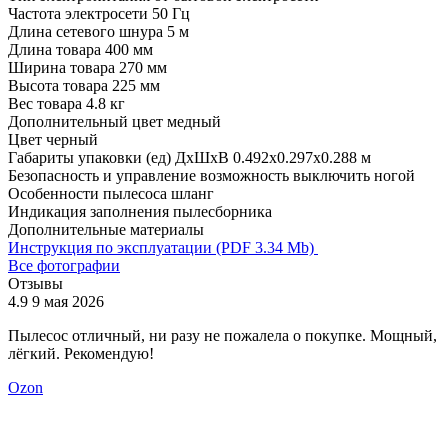
Частота электросети
50 Гц
Длина сетевого шнура
5 м
Длина товара
400 мм
Ширина товара
270 мм
Высота товара
225 мм
Вес товара
4.8 кг
Дополнительный цвет
медный
Цвет
черный
Габариты упаковки (ед) ДхШхВ
0.492x0.297x0.288 м
Безопасность и управление
возможность выключить ногой
Особенности пылесоса
шланг
Индикация
заполнения пылесборника
Дополнительные материалы
Инструкция по эксплуатации (PDF 3.34 Mb)
Все фотографии
Отзывы
4.9
9 мая 2026
4
Пылесос отличный, ни разу не пожалела о покупке. Мощный,
Э
лёгкий. Рекомендую!
т
п
Ozon