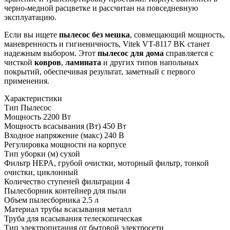
черно-медной расцветке и рассчитан на повседневную
эксплуатацию.
Если вы ищете
пылесос без мешка
, совмещающий мощность,
маневренность и гигиеничность, Vitek VT-8117 BK станет
надежным выбором. Этот
пылесос для дома
справляется с
чисткой
ковров
,
ламината
и других типов напольных
покрытий, обеспечивая результат, заметный с первого
применения.
Характеристики
Тип
Пылесос
Мощность
2200 Вт
Мощность всасывания (Вт)
450 Вт
Входное напряжение (макс)
240 В
Регулировка мощности
на корпусе
Тип уборки (м)
сухой
Фильтр
HEPA, грубой очистки, моторный фильтр, тонкой
очистки, циклонный
Количество ступеней фильтрации
4
Пылесборник
контейнер для пыли
Объем пылесборника
2.5 л
Материал трубы всасывания
металл
Труба для всасывания
телескопическая
Тип электропитания
от бытовой электросети