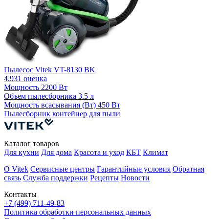
Пылесос Vitek VT-8130 BK
П
4.9
31 оценка
4
Мощность
2200 Вт
Объем пылесборника
3.5 л
Мощность всасывания (Вт)
450 Вт
М
Пылесборник
контейнер для пыли
Каталог товаров
Для кухни
Для дома
Красота и уход
КБТ
Климат
О Vitek
Сервисные центры
Гарантийные условия
Обратная
связь
Служба поддержки
Рецепты
Новости
Контакты
+7 (499) 711-49-83
Политика обработки персональных данных