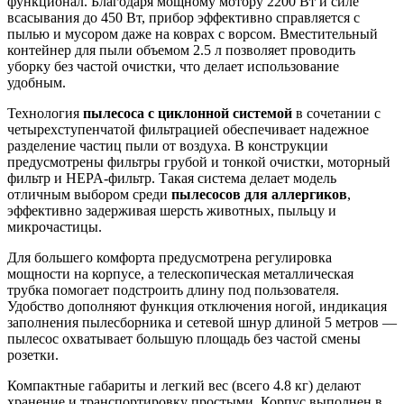
функционал. Благодаря мощному мотору 2200 Вт и силе
всасывания до 450 Вт, прибор эффективно справляется с
пылью и мусором даже на коврах с ворсом. Вместительный
контейнер для пыли объемом 2.5 л позволяет проводить
уборку без частой очистки, что делает использование
удобным.
Технология
пылесоса с циклонной системой
в сочетании с
четырехступенчатой фильтрацией обеспечивает надежное
разделение частиц пыли от воздуха. В конструкции
предусмотрены фильтры грубой и тонкой очистки, моторный
фильтр и HEPA-фильтр. Такая система делает модель
отличным выбором среди
пылесосов для аллергиков
,
эффективно задерживая шерсть животных, пыльцу и
микрочастицы.
Для большего комфорта предусмотрена регулировка
мощности на корпусе, а телескопическая металлическая
трубка помогает подстроить длину под пользователя.
Удобство дополняют функция отключения ногой, индикация
заполнения пылесборника и сетевой шнур длиной 5 метров —
пылесос охватывает большую площадь без частой смены
розетки.
Компактные габариты и легкий вес (всего 4.8 кг) делают
хранение и транспортировку простыми. Корпус выполнен в