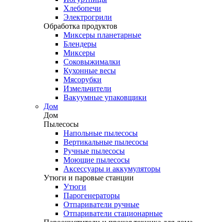
Хлебопечи
Электрогрили
Обработка продуктов
Миксеры планетарные
Блендеры
Миксеры
Соковыжималки
Кухонные весы
Мясорубки
Измельчители
Вакуумные упаковщики
Дом
Дом
Пылесосы
Напольные пылесосы
Вертикальные пылесосы
Ручные пылесосы
Моющие пылесосы
Аксессуары и аккумуляторы
Утюги и паровые станции
Утюги
Парогенераторы
Отпариватели ручные
Отпариватели стационарные