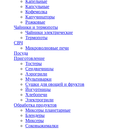
Капельные
Капсульные
Кофемолка
Капучинаторы
Рожковые
Чайники и термопоты
Чайники электрические
Термопоты
СВЧ
Микроволновые печи
Посуда
Приготовление
Тостеры
Сендвичницы
Аэрогрили
Мультиварки
Сушки для овощей и фруктов
Йогуртницы
Хлебопечи
Электрогрили
Обработка продуктов
Миксеры планетарные
Блендеры
Миксеры
Соковыжималки