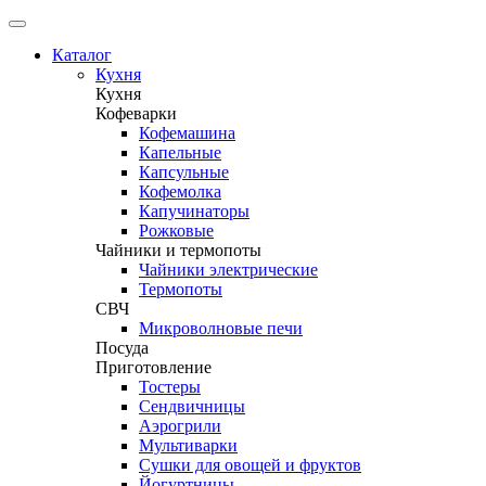
Каталог
Кухня
Кухня
Кофеварки
Кофемашина
Капельные
Капсульные
Кофемолка
Капучинаторы
Рожковые
Чайники и термопоты
Чайники электрические
Термопоты
СВЧ
Микроволновые печи
Посуда
Приготовление
Тостеры
Сендвичницы
Аэрогрили
Мультиварки
Сушки для овощей и фруктов
Йогуртницы