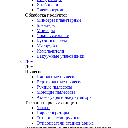
Хлебопечи
Электрогрили
Обработка продуктов
Миксеры планетарные
Блендеры
Миксеры
Соковыжималки
Кухонные весы
Мясорубки
Измельчители
Вакуумные упаковщики
Дом
Дом
Пылесосы
Напольные пылесосы
Вертикальные пылесосы
Ручные пылесосы
Моющие пылесосы
Аксессуары и аккумуляторы
Утюги и паровые станции
Утюги
Парогенераторы
Отпариватели ручные
Отпариватели стационарные