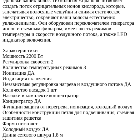
здоровье ваших волос. Технология Aqua ionic позволяет
создать поток отрицательных ионов кислорода, которые,
запечатывая волосяные чешуйки и снимая статическое
электричество, сохраняют ваши волосы естественно
увлажненными. Фен оборудован переключателем генератора
ионов и съемным фильтром, имеет шесть режимов
температуры и скорости воздушного потока, а также LED-
индикатор включения.
Характеристики
Мощность
2200 Вт
Регулировка скорости
2
Количество температурных режимов
3
Ионизация
ДА
Индикация
включения
Независимая регулировка нагрева и воздушного потока
ДА
Количество насадок
1 шт
Насадки в комплекте
концентратор
Концентратор
ДА
Функции
защита от перегрева, ионизация, холодный воздух
Особенности конструкции
петля для подвешивания, съемная
защитная решетка
Форма
пистолет
Холодный воздух
ДА
Длина сетевого шнура
1.8 м