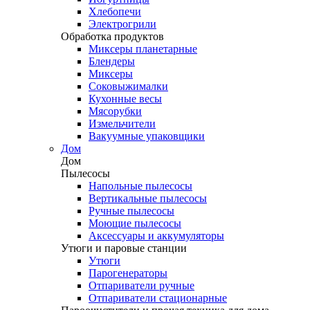
Хлебопечи
Электрогрили
Обработка продуктов
Миксеры планетарные
Блендеры
Миксеры
Соковыжималки
Кухонные весы
Мясорубки
Измельчители
Вакуумные упаковщики
Дом
Дом
Пылесосы
Напольные пылесосы
Вертикальные пылесосы
Ручные пылесосы
Моющие пылесосы
Аксессуары и аккумуляторы
Утюги и паровые станции
Утюги
Парогенераторы
Отпариватели ручные
Отпариватели стационарные