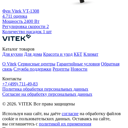
Фен Vitek VT-1308
Ф
4.7
11 оценка
Мощность
2400 Вт
Р
Регулировка скорости
2
К
Количество насадок
1 шт
Каталог товаров
Для кухни
Для дома
Красота и уход
КБТ
Климат
О Vitek
Сервисные центры
Гарантийные условия
Обратная
связь
Служба поддержки
Рецепты
Новости
Контакты
+7 (499) 711-49-83
Политика обработки персональных данных
Согласие на обработку персональных данных
© 2026. VITEK Все права защищены
Используя наш сайт, вы даёте
согласие
на обработку файлов
cookie и пользовательских данных. Оставаясь на сайте,
вы соглашаетесь с
политикой их применения