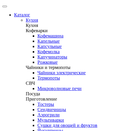
Каталог
Кухня
Кухня
Кофеварки
Кофемашина
Капельные
Капсульные
Кофемолка
Капучинаторы
Рожковые
Чайники и термопоты
Чайники электрические
Термопоты
СВЧ
Микроволновые печи
Посуда
Приготовление
Тостеры
Сендвичницы
Аэрогрили
Мультиварки
Сушки для овощей и фруктов
Йогуртницы