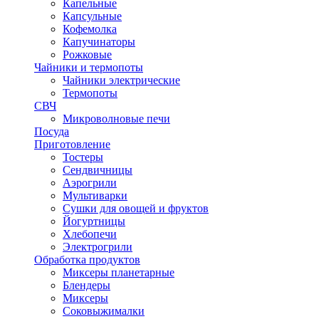
Капельные
Капсульные
Кофемолка
Капучинаторы
Рожковые
Чайники и термопоты
Чайники электрические
Термопоты
СВЧ
Микроволновые печи
Посуда
Приготовление
Тостеры
Сендвичницы
Аэрогрили
Мультиварки
Сушки для овощей и фруктов
Йогуртницы
Хлебопечи
Электрогрили
Обработка продуктов
Миксеры планетарные
Блендеры
Миксеры
Соковыжималки