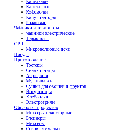
Капельные
Капсульные
Кофемолка
Капучинаторы
Рожковые
Чайники и термопоты
Чайники электрические
Термопоты
СВЧ
Микроволновые печи
Посуда
Приготовление
Тостеры
Сендвичницы
Аэрогрили
Мультиварки
Сушки для овощей и фруктов
Йогуртницы
Хлебопечи
Электрогрили
Обработка продуктов
Миксеры планетарные
Блендеры
Миксеры
Соковыжималки