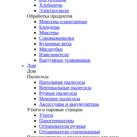
Хлебопечи
Электрогрили
Обработка продуктов
Миксеры планетарные
Блендеры
Миксеры
Соковыжималки
Кухонные весы
Мясорубки
Измельчители
Вакуумные упаковщики
Дом
Дом
Пылесосы
Напольные пылесосы
Вертикальные пылесосы
Ручные пылесосы
Моющие пылесосы
Аксессуары и аккумуляторы
Утюги и паровые станции
Утюги
Парогенераторы
Отпариватели ручные
Отпариватели стационарные