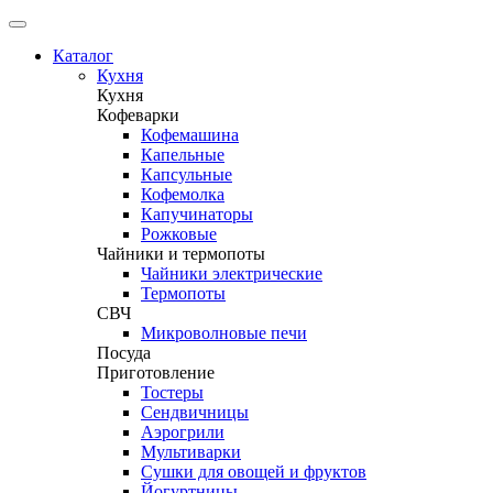
Каталог
Кухня
Кухня
Кофеварки
Кофемашина
Капельные
Капсульные
Кофемолка
Капучинаторы
Рожковые
Чайники и термопоты
Чайники электрические
Термопоты
СВЧ
Микроволновые печи
Посуда
Приготовление
Тостеры
Сендвичницы
Аэрогрили
Мультиварки
Сушки для овощей и фруктов
Йогуртницы