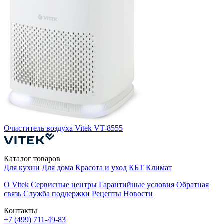
Очиститель воздуха Vitek VT-8555
О
Каталог товаров
Для кухни
Для дома
Красота и уход
КБТ
Климат
О Vitek
Сервисные центры
Гарантийные условия
Обратная
связь
Служба поддержки
Рецепты
Новости
Контакты
+7 (499) 711-49-83