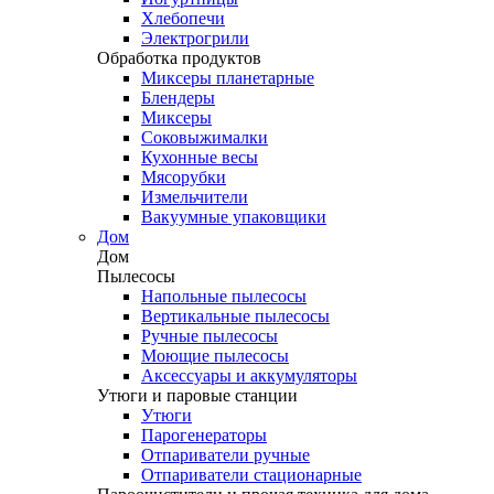
Хлебопечи
Электрогрили
Обработка продуктов
Миксеры планетарные
Блендеры
Миксеры
Соковыжималки
Кухонные весы
Мясорубки
Измельчители
Вакуумные упаковщики
Дом
Дом
Пылесосы
Напольные пылесосы
Вертикальные пылесосы
Ручные пылесосы
Моющие пылесосы
Аксессуары и аккумуляторы
Утюги и паровые станции
Утюги
Парогенераторы
Отпариватели ручные
Отпариватели стационарные