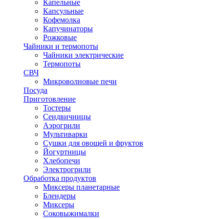
Капельные
Капсульные
Кофемолка
Капучинаторы
Рожковые
Чайники и термопоты
Чайники электрические
Термопоты
СВЧ
Микроволновые печи
Посуда
Приготовление
Тостеры
Сендвичницы
Аэрогрили
Мультиварки
Сушки для овощей и фруктов
Йогуртницы
Хлебопечи
Электрогрили
Обработка продуктов
Миксеры планетарные
Блендеры
Миксеры
Соковыжималки