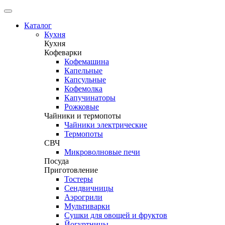
Каталог
Кухня
Кухня
Кофеварки
Кофемашина
Капельные
Капсульные
Кофемолка
Капучинаторы
Рожковые
Чайники и термопоты
Чайники электрические
Термопоты
СВЧ
Микроволновые печи
Посуда
Приготовление
Тостеры
Сендвичницы
Аэрогрили
Мультиварки
Сушки для овощей и фруктов
Йогуртницы