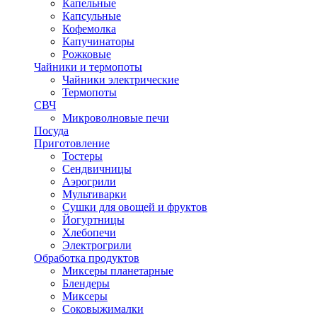
Капельные
Капсульные
Кофемолка
Капучинаторы
Рожковые
Чайники и термопоты
Чайники электрические
Термопоты
СВЧ
Микроволновые печи
Посуда
Приготовление
Тостеры
Сендвичницы
Аэрогрили
Мультиварки
Сушки для овощей и фруктов
Йогуртницы
Хлебопечи
Электрогрили
Обработка продуктов
Миксеры планетарные
Блендеры
Миксеры
Соковыжималки