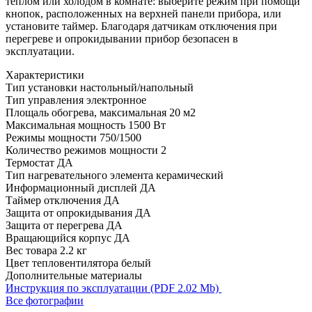
теплом или холодом в комнате: выберите режим при помощи
кнопок, расположенных на верхней панели прибора, или
установите таймер. Благодаря датчикам отключения при
перегреве и опрокидывании прибор безопасен в
эксплуатации.
Характеристики
Тип установки
настольный/напольный
Тип управления
электронное
Площаль обогрева, максимальная
20 м2
Максимальная мощность
1500 Вт
Режимы мощности
750/1500
Количество режимов мощности
2
Термостат
ДА
Тип нагревательного элемента
керамический
Информационный дисплей
ДА
Таймер отключения
ДА
Защита от опрокидывания
ДА
Защита от перегрева
ДА
Вращающийся корпус
ДА
Вес товара
2.2 кг
Цвет тепловентилятора
белый
Дополнительные материалы
Инструкция по эксплуатации (PDF 2.02 Mb)
Все фотографии