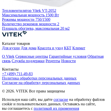
Тепловентилятор Vitek VT-2052
Т
Максимальная мощность
1500 Вт
Режимы мощности
750/1500
Количество режимов мощности
2
Площаль обогрева, максимальная
20 м2
П
Каталог товаров
Для кухни
Для дома
Красота и уход
КБТ
Климат
О Vitek
Сервисные центры
Гарантийные условия
Обратная
связь
Служба поддержки
Рецепты
Новости
Контакты
+7 (499) 711-49-83
Политика обработки персональных данных
Согласие на обработку персональных данных
© 2026. VITEK Все права защищены
Используя наш сайт, вы даёте
согласие
на обработку файлов
cookie и пользовательских данных. Оставаясь на сайте,
вы соглашаетесь с
политикой их применения