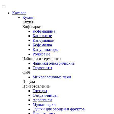
Каталог
Кухня
Кухня
Кофеварки
Кофемашина
Капельные
Капсульные
Кофемолка
Капучинаторы
Рожковые
Чайники и термопоты
Чайники электрические
Термопоты
СВЧ
Микроволновые печи
Посуда
Приготовление
Тостеры
Сендвичницы
Аэрогрили
Мультиварки
Сушки для овощей и фруктов
Йогуртницы