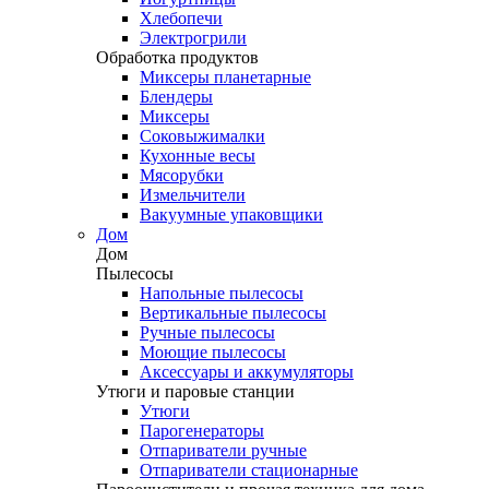
Хлебопечи
Электрогрили
Обработка продуктов
Миксеры планетарные
Блендеры
Миксеры
Соковыжималки
Кухонные весы
Мясорубки
Измельчители
Вакуумные упаковщики
Дом
Дом
Пылесосы
Напольные пылесосы
Вертикальные пылесосы
Ручные пылесосы
Моющие пылесосы
Аксессуары и аккумуляторы
Утюги и паровые станции
Утюги
Парогенераторы
Отпариватели ручные
Отпариватели стационарные