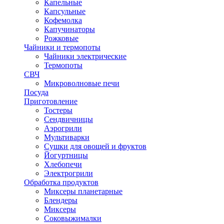
Капельные
Капсульные
Кофемолка
Капучинаторы
Рожковые
Чайники и термопоты
Чайники электрические
Термопоты
СВЧ
Микроволновые печи
Посуда
Приготовление
Тостеры
Сендвичницы
Аэрогрили
Мультиварки
Сушки для овощей и фруктов
Йогуртницы
Хлебопечи
Электрогрили
Обработка продуктов
Миксеры планетарные
Блендеры
Миксеры
Соковыжималки