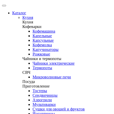
Каталог
Кухня
Кухня
Кофеварки
Кофемашина
Капельные
Капсульные
Кофемолка
Капучинаторы
Рожковые
Чайники и термопоты
Чайники электрические
Термопоты
СВЧ
Микроволновые печи
Посуда
Приготовление
Тостеры
Сендвичницы
Аэрогрили
Мультиварки
Сушки для овощей и фруктов
Йогуртницы