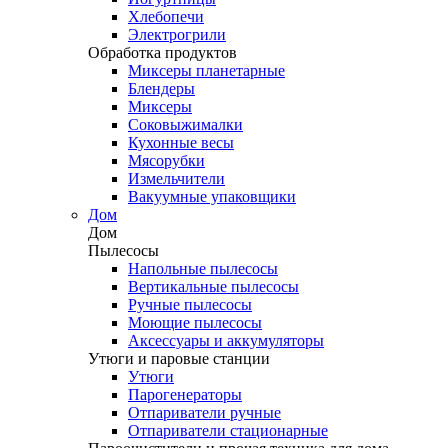
Хлебопечи
Электрогрили
Обработка продуктов
Миксеры планетарные
Блендеры
Миксеры
Соковыжималки
Кухонные весы
Мясорубки
Измельчители
Вакуумные упаковщики
Дом
Дом
Пылесосы
Напольные пылесосы
Вертикальные пылесосы
Ручные пылесосы
Моющие пылесосы
Аксессуары и аккумуляторы
Утюги и паровые станции
Утюги
Парогенераторы
Отпариватели ручные
Отпариватели стационарные