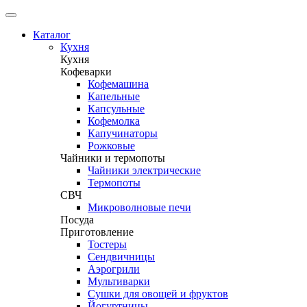
Каталог
Кухня
Кухня
Кофеварки
Кофемашина
Капельные
Капсульные
Кофемолка
Капучинаторы
Рожковые
Чайники и термопоты
Чайники электрические
Термопоты
СВЧ
Микроволновые печи
Посуда
Приготовление
Тостеры
Сендвичницы
Аэрогрили
Мультиварки
Сушки для овощей и фруктов
Йогуртницы