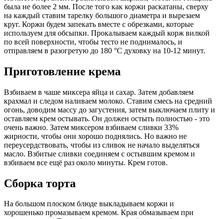
была не более 2 мм. После того как коржи раскатаны, сверху
на каждый ставим тарелку большого диаметра и вырезаем
круг. Коржи будем запекать вместе с обрезками, которые
используем для обсыпки. Прокалываем каждый корж вилкой
по всей поверхности, чтобы тесто не поднималось, и
отправляем в разогретую до 180 °C духовку на 10-12 минут.
Приготовление крема
Взбиваем в чаше миксера яйца и сахар. Затем добавляем
крахмал и следом наливаем молоко. Ставим смесь на средний
огонь, доводим массу до загустения, затем выключаем плиту и
оставляем крем остывать. Он должен остыть полностью - это
очень важно. Затем миксером взбиваем сливки 33%
жирности, чтобы они хорошо поднялись. Но важно не
переусердствовать, чтобы из сливок не начало выделяться
масло. Взбитые сливки соединяем с остывшим кремом и
взбиваем все ещё раз около минуты. Крем готов.
Сборка торта
На большом плоском блюде выкладываем коржи и
хорошенько промазываем кремом. Края обмазываем при