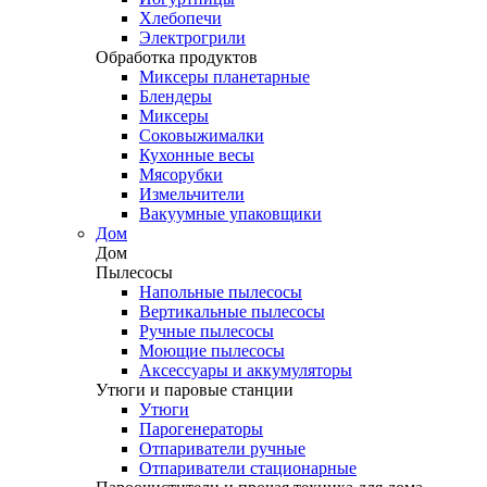
Хлебопечи
Электрогрили
Обработка продуктов
Миксеры планетарные
Блендеры
Миксеры
Соковыжималки
Кухонные весы
Мясорубки
Измельчители
Вакуумные упаковщики
Дом
Дом
Пылесосы
Напольные пылесосы
Вертикальные пылесосы
Ручные пылесосы
Моющие пылесосы
Аксессуары и аккумуляторы
Утюги и паровые станции
Утюги
Парогенераторы
Отпариватели ручные
Отпариватели стационарные