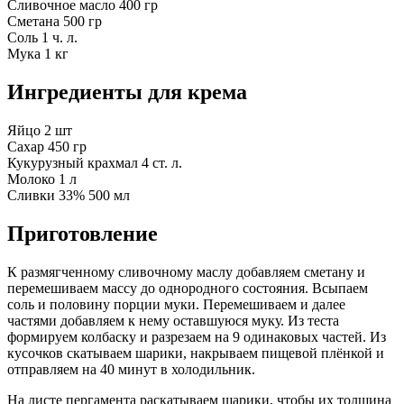
Сливочное масло
400 гр
Сметана
500 гр
Соль
1 ч. л.
Мука
1 кг
Ингредиенты для крема
Яйцо
2 шт
Сахар
450 гр
Кукурузный крахмал
4 ст. л.
Молоко
1 л
Сливки 33%
500 мл
Приготовление
К размягченному сливочному маслу добавляем сметану и
перемешиваем массу до однородного состояния. Всыпаем
соль и половину порции муки. Перемешиваем и далее
частями добавляем к нему оставшуюся муку. Из теста
формируем колбаску и разрезаем на 9 одинаковых частей. Из
кусочков скатываем шарики, накрываем пищевой плёнкой и
отправляем на 40 минут в холодильник.
На листе пергамента раскатываем шарики, чтобы их толщина