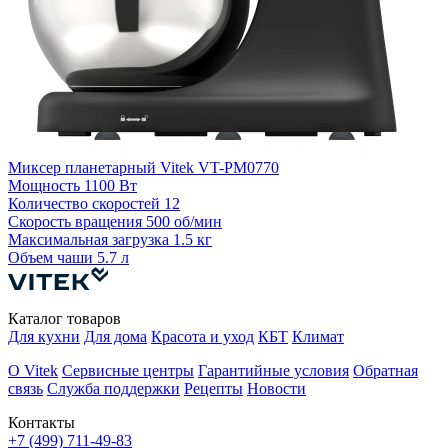
М
4
Миксер планетарный Vitek VT-PM0770
Мощность
1100 Вт
К
Количество скоростей
12
С
Скорость вращения
500 об/мин
М
Максимальная загрузка
1.5 кг
Объем чаши
5.7 л
Каталог товаров
Для кухни
Для дома
Красота и уход
КБТ
Климат
О Vitek
Сервисные центры
Гарантийные условия
Обратная
связь
Служба поддержки
Рецепты
Новости
Контакты
+7 (499) 711-49-83