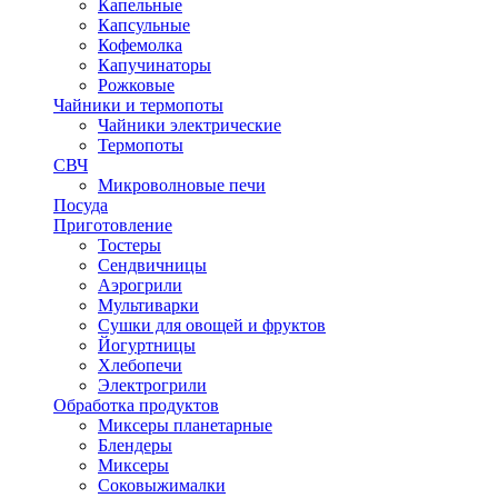
Капельные
Капсульные
Кофемолка
Капучинаторы
Рожковые
Чайники и термопоты
Чайники электрические
Термопоты
СВЧ
Микроволновые печи
Посуда
Приготовление
Тостеры
Сендвичницы
Аэрогрили
Мультиварки
Сушки для овощей и фруктов
Йогуртницы
Хлебопечи
Электрогрили
Обработка продуктов
Миксеры планетарные
Блендеры
Миксеры
Соковыжималки