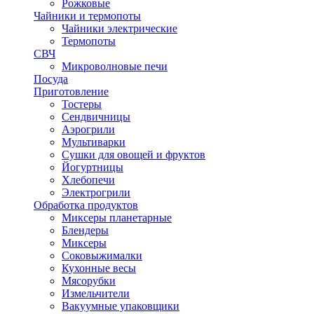
Рожковые
Чайники и термопоты
Чайники электрические
Термопоты
СВЧ
Микроволновые печи
Посуда
Приготовление
Тостеры
Сендвичницы
Аэрогрили
Мультиварки
Сушки для овощей и фруктов
Йогуртницы
Хлебопечи
Электрогрили
Обработка продуктов
Миксеры планетарные
Блендеры
Миксеры
Соковыжималки
Кухонные весы
Мясорубки
Измельчители
Вакуумные упаковщики