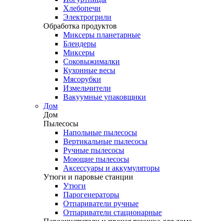
Хлебопечи
Электрогрили
Обработка продуктов
Миксеры планетарные
Блендеры
Миксеры
Соковыжималки
Кухонные весы
Мясорубки
Измельчители
Вакуумные упаковщики
Дом
Дом
Пылесосы
Напольные пылесосы
Вертикальные пылесосы
Ручные пылесосы
Моющие пылесосы
Аксессуары и аккумуляторы
Утюги и паровые станции
Утюги
Парогенераторы
Отпариватели ручные
Отпариватели стационарные