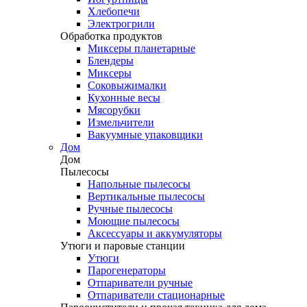
Хлебопечи
Электрогрили
Обработка продуктов
Миксеры планетарные
Блендеры
Миксеры
Соковыжималки
Кухонные весы
Мясорубки
Измельчители
Вакуумные упаковщики
Дом
Дом
Пылесосы
Напольные пылесосы
Вертикальные пылесосы
Ручные пылесосы
Моющие пылесосы
Аксессуары и аккумуляторы
Утюги и паровые станции
Утюги
Парогенераторы
Отпариватели ручные
Отпариватели стационарные