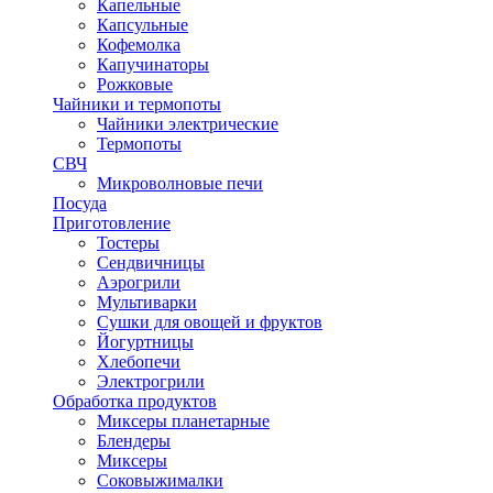
Капельные
Капсульные
Кофемолка
Капучинаторы
Рожковые
Чайники и термопоты
Чайники электрические
Термопоты
СВЧ
Микроволновые печи
Посуда
Приготовление
Тостеры
Сендвичницы
Аэрогрили
Мультиварки
Сушки для овощей и фруктов
Йогуртницы
Хлебопечи
Электрогрили
Обработка продуктов
Миксеры планетарные
Блендеры
Миксеры
Соковыжималки