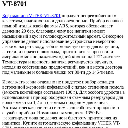
VT-8701
Кофемашина VITEK VT-8701
порадует непревзойденным
качеством, надежностью и долговечностью. Прибор оснащен
помпой итальянской фирмы ARS, которая обеспечивает
давление 20 бар, благодаря чему все напитки имеют
насыщенный вкус и головокружительный аромат. Сенсорное
управление делает использование устройства невероятно
легким: нагреть воду, взбить молочную пену для капучино,
латте или горячего шоколада, приготовить эспрессо или
американо можно нажатием одной кнопки на LED-дисплее.
Температура и крепость напитка регулируется вручную,
исходя из собственных предпочтений, как и высота дозатора
под маленькие и большие чашки (от 80-ти до 145-ти мм).
Измельчать зерна отдельно не придется: прибор оснащен
встроенной жерновой кофемолкой с пятью степенями помола
(емкость контейнера составляет 100 г). Для особого удобства в
использовании прибор оборудован съемным резервуаром для
воды емкостью 1,2 л и съемным поддоном для капель.
Автоматическая очистка системы способствует продлению
службы прибора. Номинальная мощность 1350 Вт
гарантирует мощное давление и быстроту приготовления
напитков. Купите автоматическую кофемашину VITEK VT-