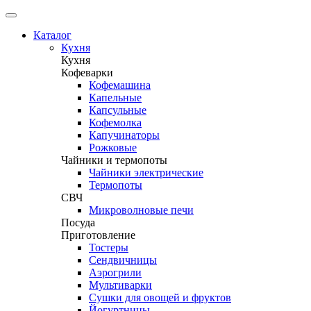
Каталог
Кухня
Кухня
Кофеварки
Кофемашина
Капельные
Капсульные
Кофемолка
Капучинаторы
Рожковые
Чайники и термопоты
Чайники электрические
Термопоты
СВЧ
Микроволновые печи
Посуда
Приготовление
Тостеры
Сендвичницы
Аэрогрили
Мультиварки
Сушки для овощей и фруктов
Йогуртницы