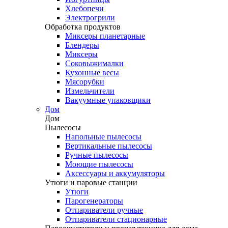
Хлебопечи
Электрогрили
Обработка продуктов
Миксеры планетарные
Блендеры
Миксеры
Соковыжималки
Кухонные весы
Мясорубки
Измельчители
Вакуумные упаковщики
Дом
Дом
Пылесосы
Напольные пылесосы
Вертикальные пылесосы
Ручные пылесосы
Моющие пылесосы
Аксессуары и аккумуляторы
Утюги и паровые станции
Утюги
Парогенераторы
Отпариватели ручные
Отпариватели стационарные