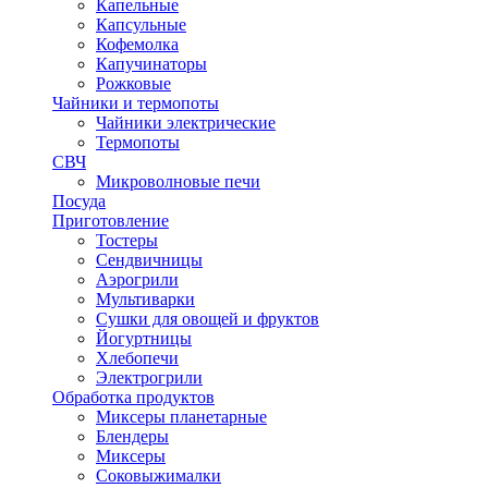
Капельные
Капсульные
Кофемолка
Капучинаторы
Рожковые
Чайники и термопоты
Чайники электрические
Термопоты
СВЧ
Микроволновые печи
Посуда
Приготовление
Тостеры
Сендвичницы
Аэрогрили
Мультиварки
Сушки для овощей и фруктов
Йогуртницы
Хлебопечи
Электрогрили
Обработка продуктов
Миксеры планетарные
Блендеры
Миксеры
Соковыжималки