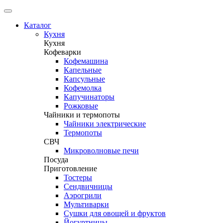
Каталог
Кухня
Кухня
Кофеварки
Кофемашина
Капельные
Капсульные
Кофемолка
Капучинаторы
Рожковые
Чайники и термопоты
Чайники электрические
Термопоты
СВЧ
Микроволновые печи
Посуда
Приготовление
Тостеры
Сендвичницы
Аэрогрили
Мультиварки
Сушки для овощей и фруктов
Йогуртницы