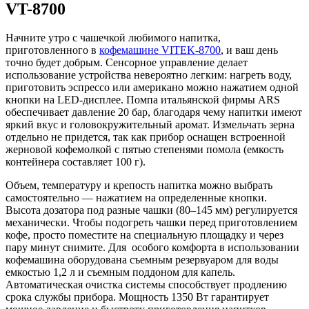
VT-8700
Начните утро с чашечкой любимого напитка,
приготовленного в
кофемашине VITEK-8700
, и ваш день
точно будет добрым. Сенсорное управление делает
использование устройства невероятно легким: нагреть воду,
приготовить эспрессо или американо можно нажатием одной
кнопки на LED-дисплее. Помпа итальянской фирмы ARS
обеспечивает давление 20 бар, благодаря чему напитки имеют
яркий вкус и головокружительный аромат. Измельчать зерна
отдельно не придется, так как прибор оснащен встроенной
жерновой кофемолкой с пятью степенями помола (емкость
контейнера составляет 100 г).
Объем, температуру и крепость напитка можно выбрать
самостоятельно — нажатием на определенные кнопки.
Высота дозатора под разные чашки (80–145 мм) регулируется
механически. Чтобы подогреть чашки перед приготовлением
кофе, просто поместите на специальную площадку и через
пару минут снимите. Для особого комфорта в использовании
кофемашина оборудована съемным резервуаром для воды
емкостью 1,2 л и съемным поддоном для капель.
Автоматическая очистка системы способствует продлению
срока службы прибора. Мощность 1350 Вт гарантирует