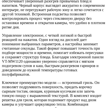
обеспечивает уверенный разогрев привычных блюд и
напитков. Черный корпус выглядит аккуратно в современном
интерьере, не перегружает рабочую зону и легко сочетается с
другой техникой. Встроенная подсветка позволяет
контролировать процесс через стеклянную дверцу без
остановки времени и открытия камеры, что удобно в плотном
ритме дня.
Управление электронное, с четкой логикой и быстрой
реакцией на нажатия. Один взгляд на дисплей дает
понимание выбранных параметров, а настройка занимает
считанные секунды. Такой формат повышает точность при
подборе мощности и времени, помогает избежать пересушки
и сохраняет структуру блюда. Благодаря электронной панели
VT-MW1120 одинаково уверенно справляется с мягким
подогревом супов и каш, быстрым разогревом гарниров и
доведением до нужной температуры готовых
полуфабрикатов.
Ключевое преимущество модели — встроенный гриль. Он
позволяет подрумянить поверхность, придать корочку
сырным тостам, овощам, куриным кусочкам или запечь
тонкую пиццу с выраженной текстурой. В комплект входит
решетка для гриля, которая поднимает продукт над дном
камеры и улучшает циркуляцию тепла. Комбинация