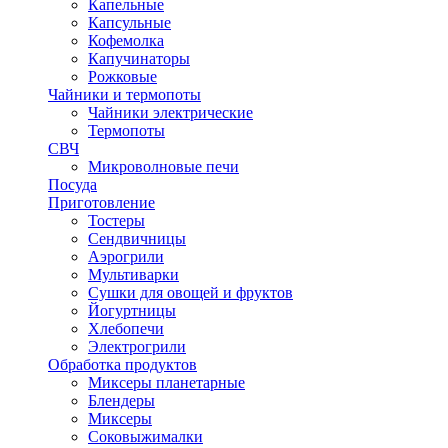
Капельные
Капсульные
Кофемолка
Капучинаторы
Рожковые
Чайники и термопоты
Чайники электрические
Термопоты
СВЧ
Микроволновые печи
Посуда
Приготовление
Тостеры
Сендвичницы
Аэрогрили
Мультиварки
Сушки для овощей и фруктов
Йогуртницы
Хлебопечи
Электрогрили
Обработка продуктов
Миксеры планетарные
Блендеры
Миксеры
Соковыжималки