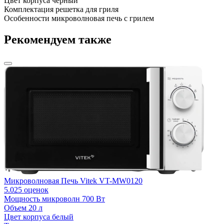
Цвет корпуса
черный
Комплектация
решетка для гриля
Особенности
микроволновая печь с грилем
Рекомендуем также
Микроволновая Печь Vitek VT-MW0120
5.0
25 оценок
Мощность микроволн
700 Вт
Объем
20 л
Ц
Цвет корпуса
белый
Т