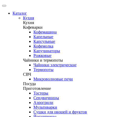
Каталог
Кухня
Кухня
Кофеварки
Кофемашина
Капельные
Капсульные
Кофемолка
Капучинаторы
Рожковые
Чайники и термопоты
Чайники электрические
Термопоты
СВЧ
Микроволновые печи
Посуда
Приготовление
Тостеры
Сендвичницы
Аэрогрили
Мультиварки
Сушки для овощей и фруктов
Йогуртницы