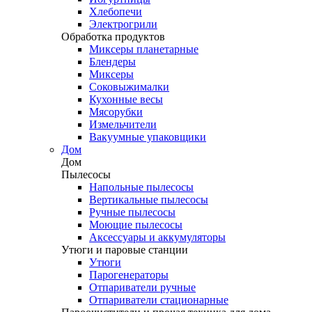
Хлебопечи
Электрогрили
Обработка продуктов
Миксеры планетарные
Блендеры
Миксеры
Соковыжималки
Кухонные весы
Мясорубки
Измельчители
Вакуумные упаковщики
Дом
Дом
Пылесосы
Напольные пылесосы
Вертикальные пылесосы
Ручные пылесосы
Моющие пылесосы
Аксессуары и аккумуляторы
Утюги и паровые станции
Утюги
Парогенераторы
Отпариватели ручные
Отпариватели стационарные