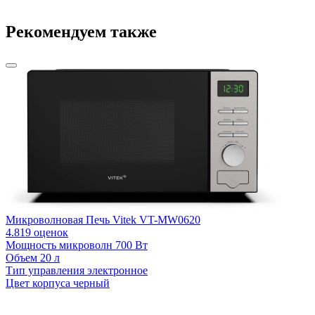
Рекомендуем также
Микроволновая Печь Vitek VT-MW0620
4.8
19 оценок
Мощность микроволн
700 Вт
Объем
20 л
Тип управления
электронное
Цвет корпуса
черный