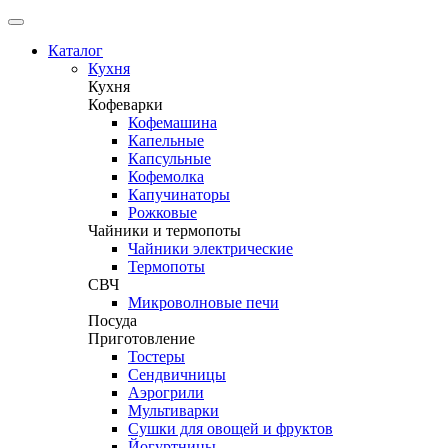
Каталог
Кухня
Кухня
Кофеварки
Кофемашина
Капельные
Капсульные
Кофемолка
Капучинаторы
Рожковые
Чайники и термопоты
Чайники электрические
Термопоты
СВЧ
Микроволновые печи
Посуда
Приготовление
Тостеры
Сендвичницы
Аэрогрили
Мультиварки
Сушки для овощей и фруктов
Йогуртницы