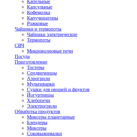
Капельные
Капсульные
Кофемолка
Капучинаторы
Рожковые
Чайники и термопоты
Чайники электрические
Термопоты
СВЧ
Микроволновые печи
Посуда
Приготовление
Тостеры
Сендвичницы
Аэрогрили
Мультиварки
Сушки для овощей и фруктов
Йогуртницы
Хлебопечи
Электрогрили
Обработка продуктов
Миксеры планетарные
Блендеры
Миксеры
Соковыжималки