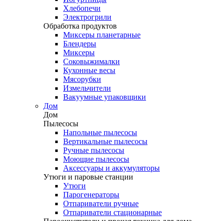
Хлебопечи
Электрогрили
Обработка продуктов
Миксеры планетарные
Блендеры
Миксеры
Соковыжималки
Кухонные весы
Мясорубки
Измельчители
Вакуумные упаковщики
Дом
Дом
Пылесосы
Напольные пылесосы
Вертикальные пылесосы
Ручные пылесосы
Моющие пылесосы
Аксессуары и аккумуляторы
Утюги и паровые станции
Утюги
Парогенераторы
Отпариватели ручные
Отпариватели стационарные