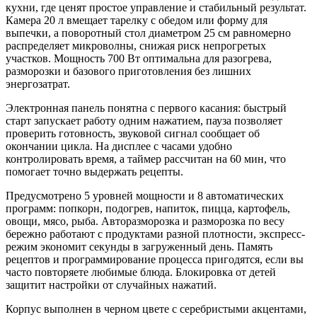
кухни, где ценят простое управление и стабильный результат.
Камера 20 л вмещает тарелку с обедом или форму для
выпечки, а поворотный стол диаметром 25 см равномерно
распределяет микроволны, снижая риск непрогретых
участков. Мощность 700 Вт оптимальна для разогрева,
разморозки и базового приготовления без лишних
энергозатрат.
Электронная панель понятна с первого касания: быстрый
старт запускает работу одним нажатием, пауза позволяет
проверить готовность, звуковой сигнал сообщает об
окончании цикла. На дисплее с часами удобно
контролировать время, а таймер рассчитан на 60 мин, что
помогает точно выдержать рецепты.
Предусмотрено 5 уровней мощности и 8 автоматических
программ: попкорн, подогрев, напиток, пицца, картофель,
овощи, мясо, рыба. Авторазморозка и разморозка по весу
бережно работают с продуктами разной плотности, экспресс-
режим экономит секунды в загруженный день. Память
рецептов и программирование процесса пригодятся, если вы
часто повторяете любимые блюда. Блокировка от детей
защитит настройки от случайных нажатий.
Корпус выполнен в черном цвете с серебристыми акцентами,