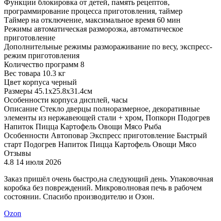
Функции
блокировка от детей, память рецептов,
программирование процесса приготовления, таймер
Таймер на отключение, максимальное время
60 мин
Режимы
автоматическая разморозка, автоматическое
приготовление
Дополнительные режимы
размораживание по весу, экспресс-
режим приготовления
Количество программ
8
Вес товара
10.3 кг
Цвет корпуса
черный
Размеры
45.1x25.8x31.4см
Особенности корпуса
дисплей, часы
Описание
Стекло дверцы полноразмерное, декоративные
элементы из нержавеющей стали + хром, Попкорн Подогрев
Напиток Пицца Картофель Овощи Мясо Рыба
Особенности
Автоповар Экспресс приготовление Быстрый
старт Подогрев Напиток Пицца Картофель Овощи Мясо
Отзывы
4.8
14 июля 2026
4
Заказ пришёл очень быстро,на следующий день. Упаковочная
р
коробка без повреждений. Микроволновая печь в рабочем
состоянии. Спасибо производителю и Озон.
Ozon