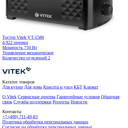
Тостер Vitek VT-1586
4.9
22 оценки
Мощность
750 Вт
Т
Управление
механическое
Количество отделений
2
К
Каталог товаров
Для кухни
Для дома
Красота и уход
КБТ
Климат
О Vitek
Сервисные центры
Гарантийные условия
Обратная
связь
Служба поддержки
Рецепты
Новости
Контакты
+7 (499) 711-49-83
Политика обработки персональных данных
Согласие на обработку персональных данных