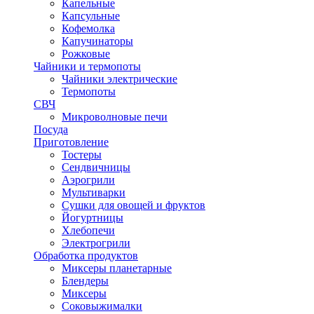
Капельные
Капсульные
Кофемолка
Капучинаторы
Рожковые
Чайники и термопоты
Чайники электрические
Термопоты
СВЧ
Микроволновые печи
Посуда
Приготовление
Тостеры
Сендвичницы
Аэрогрили
Мультиварки
Сушки для овощей и фруктов
Йогуртницы
Хлебопечи
Электрогрили
Обработка продуктов
Миксеры планетарные
Блендеры
Миксеры
Соковыжималки