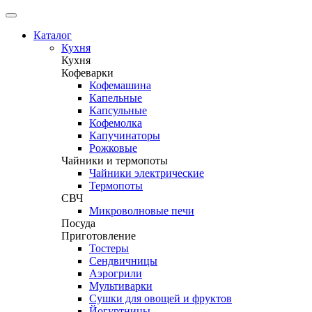
Каталог
Кухня
Кухня
Кофеварки
Кофемашина
Капельные
Капсульные
Кофемолка
Капучинаторы
Рожковые
Чайники и термопоты
Чайники электрические
Термопоты
СВЧ
Микроволновые печи
Посуда
Приготовление
Тостеры
Сендвичницы
Аэрогрили
Мультиварки
Сушки для овощей и фруктов
Йогуртницы