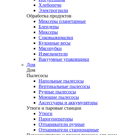
Хлебопечи
Электрогрили
Обработка продуктов
Миксеры планетарные
Блендеры
Миксеры
Соковыжималки
Кухонные весы
Мясорубки
Измельчители
Вакуумные упаковщики
Дом
Дом
Пылесосы
Напольные пылесосы
Вертикальные пылесосы
Ручные пылесосы
Моющие пылесосы
Аксессуары и аккумуляторы
Утюги и паровые станции
Утюги
Парогенераторы
Отпариватели ручные
Отпариватели стационарные