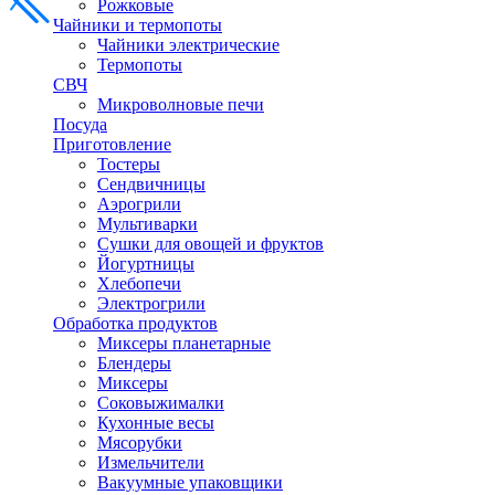
Рожковые
Чайники и термопоты
Чайники электрические
Термопоты
СВЧ
Микроволновые печи
Посуда
Приготовление
Тостеры
Сендвичницы
Аэрогрили
Мультиварки
Сушки для овощей и фруктов
Йогуртницы
Хлебопечи
Электрогрили
Обработка продуктов
Миксеры планетарные
Блендеры
Миксеры
Соковыжималки
Кухонные весы
Мясорубки
Измельчители
Вакуумные упаковщики