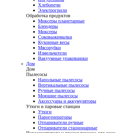
Хлебопечи
Электрогрили
Обработка продуктов
Миксеры планетарные
Блендеры
Миксеры
Соковыжималки
Кухонные весы
Мясорубки
Измельчители
Вакуумные упаковщики
Дом
Дом
Пылесосы
Напольные пылесосы
Вертикальные пылесосы
Ручные пылесосы
Моющие пылесосы
Аксессуары и аккумуляторы
Утюги и паровые станции
Утюги
Парогенераторы
Отпариватели ручные
Отпариватели стационарные