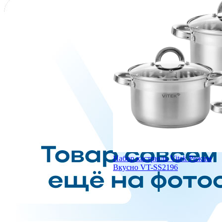
Набор кастрюль Vitek Режим
Вкусно VT-SS2196