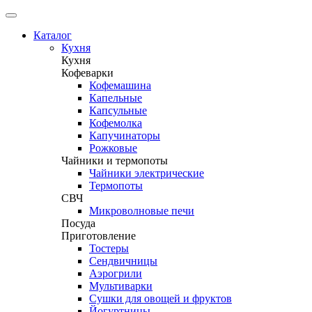
Каталог
Кухня
Кухня
Кофеварки
Кофемашина
Капельные
Капсульные
Кофемолка
Капучинаторы
Рожковые
Чайники и термопоты
Чайники электрические
Термопоты
СВЧ
Микроволновые печи
Посуда
Приготовление
Тостеры
Сендвичницы
Аэрогрили
Мультиварки
Сушки для овощей и фруктов
Йогуртницы