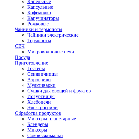
Капельные
Капсульные
Кофемолка
Капучинаторы
Рожковые
Чайники и термопоты
Чайники электрические
Термопоты
СВЧ
Микроволновые печи
Посуда
Приготовление
Тостеры
Сендвичницы
Аэрогрили
Мультиварки
Сушки для овощей и фруктов
Йогуртницы
Хлебопечи
Электрогрили
Обработка продуктов
Миксеры планетарные
Блендеры
Миксеры
Соковыжималки