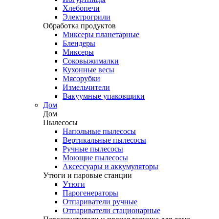
Хлебопечи
Электрогрили
Обработка продуктов
Миксеры планетарные
Блендеры
Миксеры
Соковыжималки
Кухонные весы
Мясорубки
Измельчители
Вакуумные упаковщики
Дом
Дом
Пылесосы
Напольные пылесосы
Вертикальные пылесосы
Ручные пылесосы
Моющие пылесосы
Аксессуары и аккумуляторы
Утюги и паровые станции
Утюги
Парогенераторы
Отпариватели ручные
Отпариватели стационарные