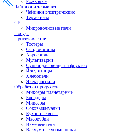
Рожковые
Чайники и термопоты
Чайники электрические
Термопоты
СВЧ
Микроволновые печи
Посуда
Приготовление
Тостеры
Сендвичницы
Аэрогрили
Мультиварки
Сушки для овощей и фруктов
Йогуртницы
Хлебопечи
Электрогрили
Обработка продуктов
Миксеры планетарные
Блендеры
Миксеры
Соковыжималки
Кухонные весы
Мясорубки
Измельчители
Вакуумные упаковщики