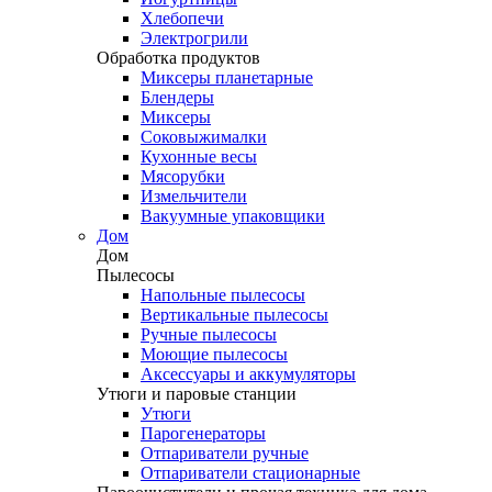
Хлебопечи
Электрогрили
Обработка продуктов
Миксеры планетарные
Блендеры
Миксеры
Соковыжималки
Кухонные весы
Мясорубки
Измельчители
Вакуумные упаковщики
Дом
Дом
Пылесосы
Напольные пылесосы
Вертикальные пылесосы
Ручные пылесосы
Моющие пылесосы
Аксессуары и аккумуляторы
Утюги и паровые станции
Утюги
Парогенераторы
Отпариватели ручные
Отпариватели стационарные