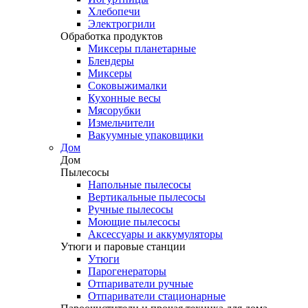
Хлебопечи
Электрогрили
Обработка продуктов
Миксеры планетарные
Блендеры
Миксеры
Соковыжималки
Кухонные весы
Мясорубки
Измельчители
Вакуумные упаковщики
Дом
Дом
Пылесосы
Напольные пылесосы
Вертикальные пылесосы
Ручные пылесосы
Моющие пылесосы
Аксессуары и аккумуляторы
Утюги и паровые станции
Утюги
Парогенераторы
Отпариватели ручные
Отпариватели стационарные