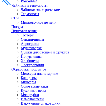
Рожковые
Чайники и термопоты
Чайники электрические
Термопоты
СВЧ
Микроволновые печи
Посуда
Приготовление
Тостеры
Сендвичницы
Аэрогрили
Мультиварки
Сушки для овощей и фруктов
Йогуртницы
Хлебопечи
Электрогрили
Обработка продуктов
Миксеры планетарные
Блендеры
Миксеры
Соковыжималки
Кухонные весы
Мясорубки
Измельчители
Вакуумные упаковщики