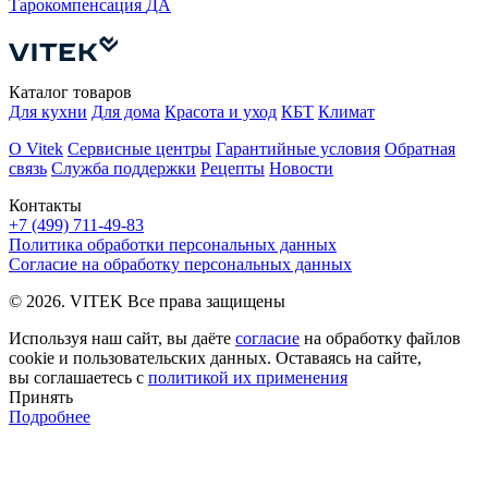
Тарокомпенсация
ДА
Ц
Каталог товаров
Для кухни
Для дома
Красота и уход
КБТ
Климат
О Vitek
Сервисные центры
Гарантийные условия
Обратная
связь
Служба поддержки
Рецепты
Новости
Контакты
+7 (499) 711-49-83
Политика обработки персональных данных
Согласие на обработку персональных данных
© 2026. VITEK Все права защищены
Используя наш сайт, вы даёте
согласие
на обработку файлов
cookie и пользовательских данных. Оставаясь на сайте,
вы соглашаетесь с
политикой их применения
Принять
Подробнее