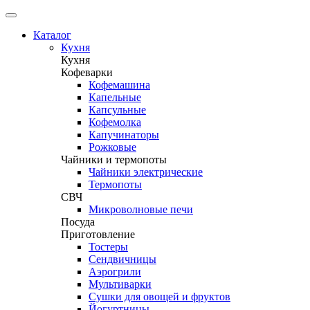
Каталог
Кухня
Кухня
Кофеварки
Кофемашина
Капельные
Капсульные
Кофемолка
Капучинаторы
Рожковые
Чайники и термопоты
Чайники электрические
Термопоты
СВЧ
Микроволновые печи
Посуда
Приготовление
Тостеры
Сендвичницы
Аэрогрили
Мультиварки
Сушки для овощей и фруктов
Йогуртницы