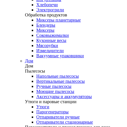
Хлебопечи
Электрогрили
Обработка продуктов
Миксеры планетарные
Блендеры
Миксеры
Соковыжималки
Кухонные весы
Мясорубки
Измельчители
Вакуумные упаковщики
Дом
Дом
Пылесосы
Напольные пылесосы
Вертикальные пылесосы
Ручные пылесосы
Моющие пылесосы
Аксессуары и аккумуляторы
Утюги и паровые станции
Утюги
Парогенераторы
Отпариватели ручные
Отпариватели стационарные