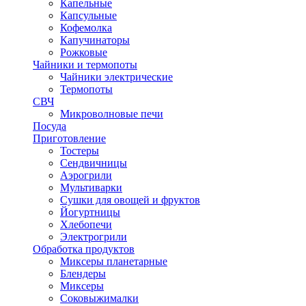
Капельные
Капсульные
Кофемолка
Капучинаторы
Рожковые
Чайники и термопоты
Чайники электрические
Термопоты
СВЧ
Микроволновые печи
Посуда
Приготовление
Тостеры
Сендвичницы
Аэрогрили
Мультиварки
Сушки для овощей и фруктов
Йогуртницы
Хлебопечи
Электрогрили
Обработка продуктов
Миксеры планетарные
Блендеры
Миксеры
Соковыжималки