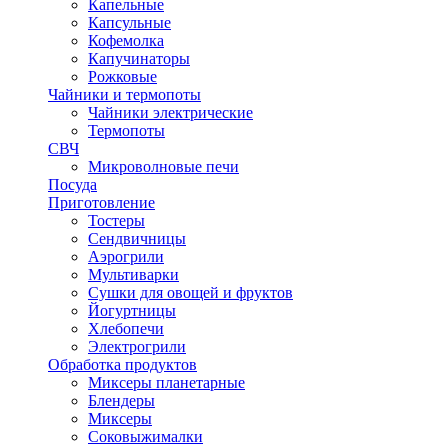
Капельные
Капсульные
Кофемолка
Капучинаторы
Рожковые
Чайники и термопоты
Чайники электрические
Термопоты
СВЧ
Микроволновые печи
Посуда
Приготовление
Тостеры
Сендвичницы
Аэрогрили
Мультиварки
Сушки для овощей и фруктов
Йогуртницы
Хлебопечи
Электрогрили
Обработка продуктов
Миксеры планетарные
Блендеры
Миксеры
Соковыжималки