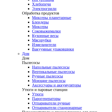
Хлебопечи
Электрогрили
Обработка продуктов
Миксеры планетарные
Блендеры
Миксеры
Соковыжималки
Кухонные весы
Мясорубки
Измельчители
Вакуумные упаковщики
Дом
Дом
Пылесосы
Напольные пылесосы
Вертикальные пылесосы
Ручные пылесосы
Моющие пылесосы
Аксессуары и аккумуляторы
Утюги и паровые станции
Утюги
Парогенераторы
Отпариватели ручные
Отпариватели стационарные