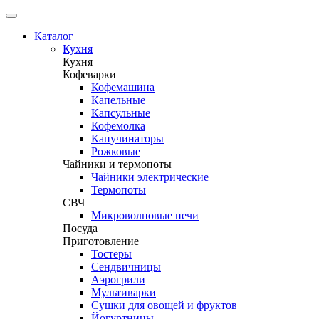
Каталог
Кухня
Кухня
Кофеварки
Кофемашина
Капельные
Капсульные
Кофемолка
Капучинаторы
Рожковые
Чайники и термопоты
Чайники электрические
Термопоты
СВЧ
Микроволновые печи
Посуда
Приготовление
Тостеры
Сендвичницы
Аэрогрили
Мультиварки
Сушки для овощей и фруктов
Йогуртницы