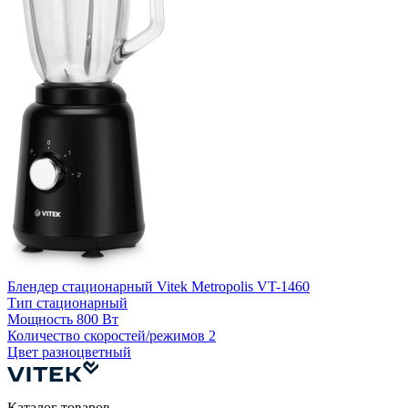
Блендер стационарный Vitek Metropolis VT-1460
Б
Тип
стационарный
Мощность
800 Вт
Количество скоростей/режимов
2
Цвет
разноцветный
Каталог товаров