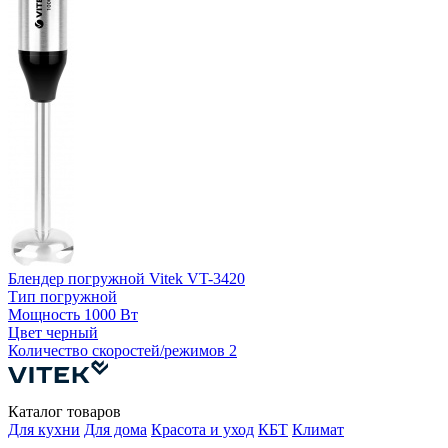
Блендер погружной Vitek VT-3420
Б
Тип
погружной
Мощность
1000 Вт
Цвет
черный
Количество скоростей/режимов
2
К
Каталог товаров
Для кухни
Для дома
Красота и уход
КБТ
Климат