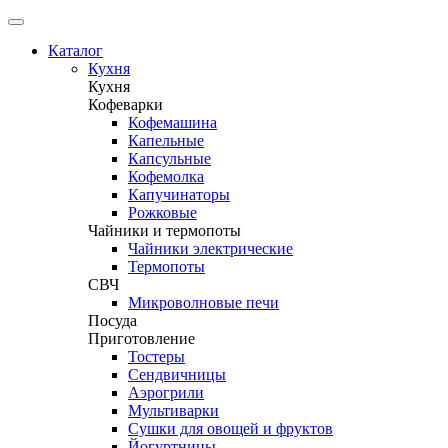
Каталог
Кухня
Кухня
Кофеварки
Кофемашина
Капельные
Капсульные
Кофемолка
Капучинаторы
Рожковые
Чайники и термопоты
Чайники электрические
Термопоты
СВЧ
Микроволновые печи
Посуда
Приготовление
Тостеры
Сендвичницы
Аэрогрили
Мультиварки
Сушки для овощей и фруктов
Йогуртницы