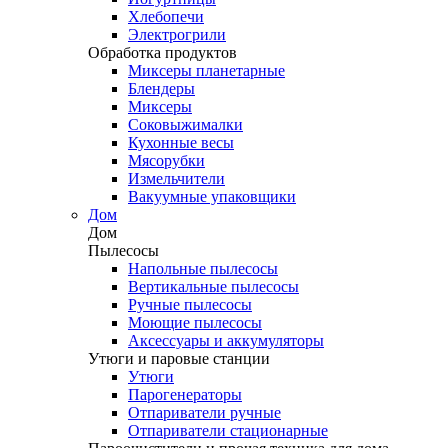
Хлебопечи
Электрогрили
Обработка продуктов
Миксеры планетарные
Блендеры
Миксеры
Соковыжималки
Кухонные весы
Мясорубки
Измельчители
Вакуумные упаковщики
Дом
Дом
Пылесосы
Напольные пылесосы
Вертикальные пылесосы
Ручные пылесосы
Моющие пылесосы
Аксессуары и аккумуляторы
Утюги и паровые станции
Утюги
Парогенераторы
Отпариватели ручные
Отпариватели стационарные