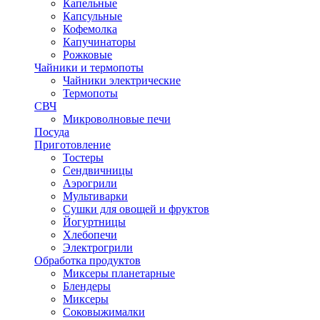
Капельные
Капсульные
Кофемолка
Капучинаторы
Рожковые
Чайники и термопоты
Чайники электрические
Термопоты
СВЧ
Микроволновые печи
Посуда
Приготовление
Тостеры
Сендвичницы
Аэрогрили
Мультиварки
Сушки для овощей и фруктов
Йогуртницы
Хлебопечи
Электрогрили
Обработка продуктов
Миксеры планетарные
Блендеры
Миксеры
Соковыжималки