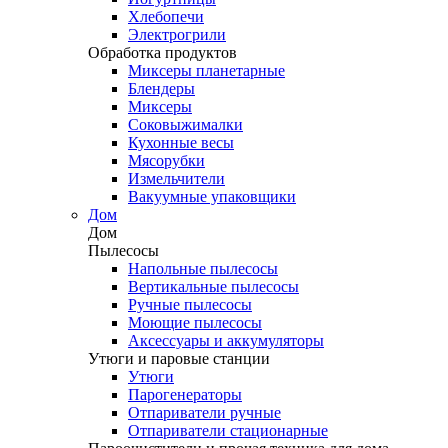
Хлебопечи
Электрогрили
Обработка продуктов
Миксеры планетарные
Блендеры
Миксеры
Соковыжималки
Кухонные весы
Мясорубки
Измельчители
Вакуумные упаковщики
Дом
Дом
Пылесосы
Напольные пылесосы
Вертикальные пылесосы
Ручные пылесосы
Моющие пылесосы
Аксессуары и аккумуляторы
Утюги и паровые станции
Утюги
Парогенераторы
Отпариватели ручные
Отпариватели стационарные