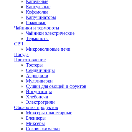
Капельные
Капсульные
Кофемолка
Капучинаторы
Рожковые
Чайники и термопоты
Чайники электрические
Термопоты
СВЧ
Микроволновые печи
Посуда
Приготовление
Тостеры
Сендвичницы
Аэрогрили
Мультиварки
Сушки для овощей и фруктов
Йогуртницы
Хлебопечи
Электрогрили
Обработка продуктов
Миксеры планетарные
Блендеры
Миксеры
Соковыжималки