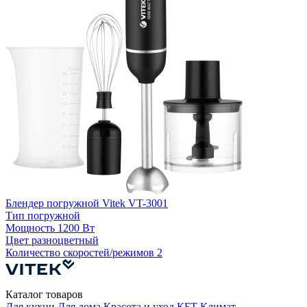
Блендер погружной Vitek VT-3001
Б
Тип
погружной
Мощность
1200 Вт
Цвет
разноцветный
Количество скоростей/режимов
2
Каталог товаров
Для кухни
Для дома
Красота и уход
КБТ
Климат