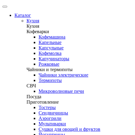
Каталог
Кухня
Кухня
Кофеварки
Кофемашина
Капельные
Капсульные
Кофемолка
Капучинаторы
Рожковые
Чайники и термопоты
Чайники электрические
Термопоты
СВЧ
Микроволновые печи
Посуда
Приготовление
Тостеры
Сендвичницы
Аэрогрили
Мультиварки
Сушки для овощей и фруктов
Йогуртницы