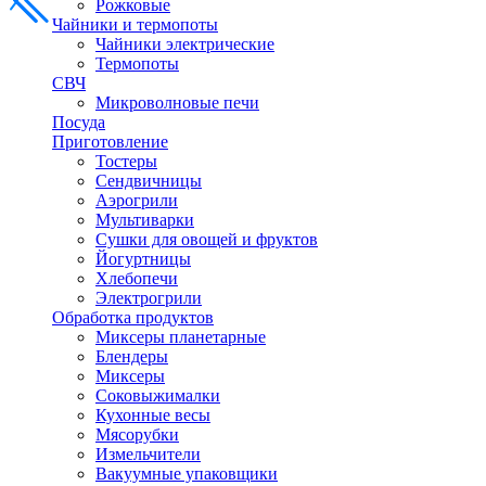
Рожковые
Чайники и термопоты
Чайники электрические
Термопоты
СВЧ
Микроволновые печи
Посуда
Приготовление
Тостеры
Сендвичницы
Аэрогрили
Мультиварки
Сушки для овощей и фруктов
Йогуртницы
Хлебопечи
Электрогрили
Обработка продуктов
Миксеры планетарные
Блендеры
Миксеры
Соковыжималки
Кухонные весы
Мясорубки
Измельчители
Вакуумные упаковщики