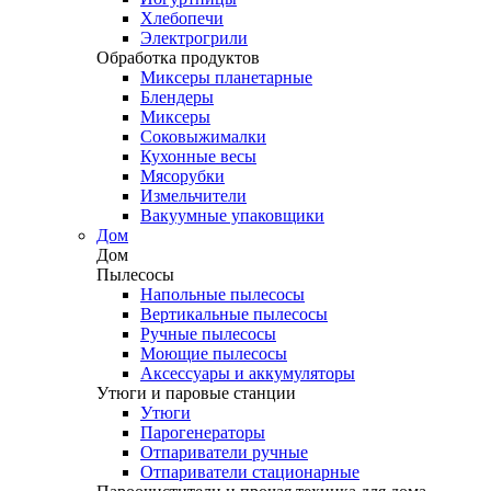
Хлебопечи
Электрогрили
Обработка продуктов
Миксеры планетарные
Блендеры
Миксеры
Соковыжималки
Кухонные весы
Мясорубки
Измельчители
Вакуумные упаковщики
Дом
Дом
Пылесосы
Напольные пылесосы
Вертикальные пылесосы
Ручные пылесосы
Моющие пылесосы
Аксессуары и аккумуляторы
Утюги и паровые станции
Утюги
Парогенераторы
Отпариватели ручные
Отпариватели стационарные