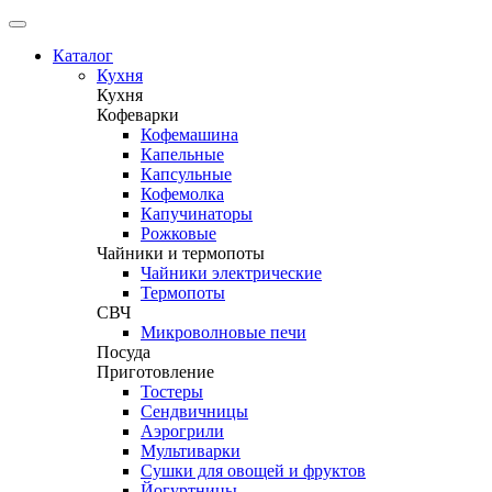
Каталог
Кухня
Кухня
Кофеварки
Кофемашина
Капельные
Капсульные
Кофемолка
Капучинаторы
Рожковые
Чайники и термопоты
Чайники электрические
Термопоты
СВЧ
Микроволновые печи
Посуда
Приготовление
Тостеры
Сендвичницы
Аэрогрили
Мультиварки
Сушки для овощей и фруктов
Йогуртницы