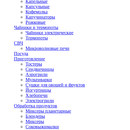
Капельные
Капсульные
Кофемолка
Капучинаторы
Рожковые
Чайники и термопоты
Чайники электрические
Термопоты
СВЧ
Микроволновые печи
Посуда
Приготовление
Тостеры
Сендвичницы
Аэрогрили
Мультиварки
Сушки для овощей и фруктов
Йогуртницы
Хлебопечи
Электрогрили
Обработка продуктов
Миксеры планетарные
Блендеры
Миксеры
Соковыжималки