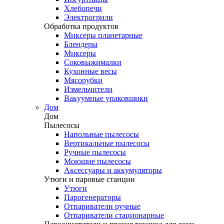
Хлебопечи
Электрогрили
Обработка продуктов
Миксеры планетарные
Блендеры
Миксеры
Соковыжималки
Кухонные весы
Мясорубки
Измельчители
Вакуумные упаковщики
Дом
Дом
Пылесосы
Напольные пылесосы
Вертикальные пылесосы
Ручные пылесосы
Моющие пылесосы
Аксессуары и аккумуляторы
Утюги и паровые станции
Утюги
Парогенераторы
Отпариватели ручные
Отпариватели стационарные