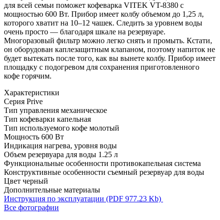
для всей семьи поможет кофеварка VITEK VT-8380 с
мощностью 600 Вт. Прибор имеет колбу объемом до 1,25 л,
которого хватит на 10–12 чашек. Следить за уровнем воды
очень просто — благодаря шкале на резервуаре.
Многоразовый фильтр можно легко снять и промыть. Кстати,
он оборудован каплезащитным клапаном, поэтому напиток не
будет вытекать после того, как вы вынете колбу. Прибор имеет
площадку с подогревом для сохранения приготовленного
кофе горячим.
Характеристики
Серия
Prive
Тип управления
механическое
Тип кофеварки
капельная
Тип используемого кофе
молотый
Мощность
600 Вт
Индикация
нагрева, уровня воды
Объем резервуара для воды
1.25 л
Функциональные особенности
противокапельная система
Конструктивные особенности
съемный резервуар для воды
Цвет
черный
Дополнительные материалы
Инструкция по эксплуатации (PDF 977.23 Kb)
Все фотографии