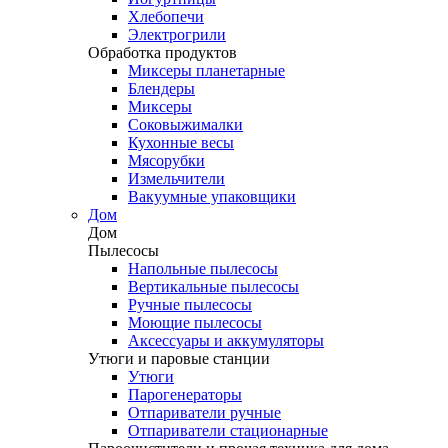
Хлебопечи
Электрогрили
Обработка продуктов
Миксеры планетарные
Блендеры
Миксеры
Соковыжималки
Кухонные весы
Мясорубки
Измельчители
Вакуумные упаковщики
Дом
Дом
Пылесосы
Напольные пылесосы
Вертикальные пылесосы
Ручные пылесосы
Моющие пылесосы
Аксессуары и аккумуляторы
Утюги и паровые станции
Утюги
Парогенераторы
Отпариватели ручные
Отпариватели стационарные