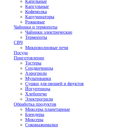
Капельные
Капсульные
Кофемолка
Капучинаторы
Рожковые
Чайники и термопоты
Чайники электрические
Термопоты
СВЧ
Микроволновые печи
Посуда
Приготовление
Тостеры
Сендвичницы
Аэрогрили
Мультиварки
Сушки для овощей и фруктов
Йогуртницы
Хлебопечи
Электрогрили
Обработка продуктов
Миксеры планетарные
Блендеры
Миксеры
Соковыжималки