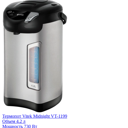
Термопот Vitek Midnight VT-1199
Т
Объем
4.2 л
Мощность
730 Вт