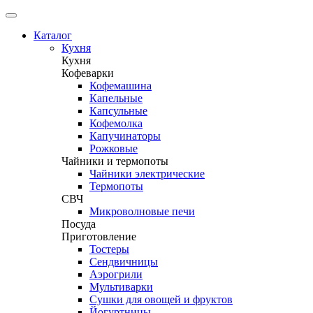
Каталог
Кухня
Кухня
Кофеварки
Кофемашина
Капельные
Капсульные
Кофемолка
Капучинаторы
Рожковые
Чайники и термопоты
Чайники электрические
Термопоты
СВЧ
Микроволновые печи
Посуда
Приготовление
Тостеры
Сендвичницы
Аэрогрили
Мультиварки
Сушки для овощей и фруктов
Йогуртницы