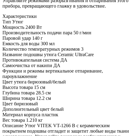
Управляйте режимами разбрызгивания и отпаривания этого
прибора, превращающего глажку в удовольствие.
Характеристики
Тип
Утюг
Мощность
2400 Вт
Производительность подачи пара
50 г/мин
Паровой удар
140 г
Емкость для воды
300 мл
Количество температурных режимов
3
Название подошвы утюга
Ceramic UltraCare
Противокапельная система
ДА
Самоочистка от накипи
ДА
Функции и режимы
вертикальное отпаривание,
пароувлажнение
Цвет утюга
бирюзовый/белый
Высота товара
15 см
Глубина товара
28.5 см
Ширина товара
12.2 см
Цвет
бирюзовый
Дополнительный цвет
белый
Материал корпуса
пластик
Вес товара
1.210 кг
Описание
Утюг VITEK VT-1266 B с керамическим
покрытием подошвы отгладит и защитит любые виды ткани