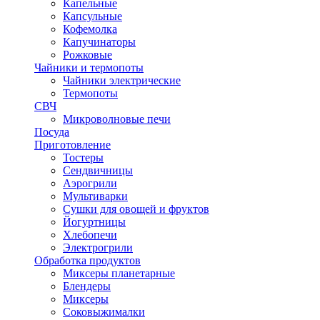
Капельные
Капсульные
Кофемолка
Капучинаторы
Рожковые
Чайники и термопоты
Чайники электрические
Термопоты
СВЧ
Микроволновые печи
Посуда
Приготовление
Тостеры
Сендвичницы
Аэрогрили
Мультиварки
Сушки для овощей и фруктов
Йогуртницы
Хлебопечи
Электрогрили
Обработка продуктов
Миксеры планетарные
Блендеры
Миксеры
Соковыжималки