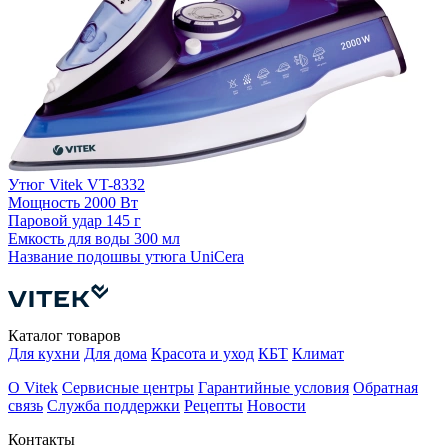
Утюг Vitek VT-8332
Мощность
2000 Вт
Паровой удар
145 г
У
Емкость для воды
300 мл
Название подошвы утюга
UniCera
П
Е
Каталог товаров
Для кухни
Для дома
Красота и уход
КБТ
Климат
О Vitek
Сервисные центры
Гарантийные условия
Обратная
связь
Служба поддержки
Рецепты
Новости
Контакты