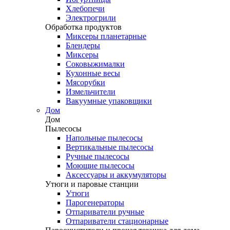
Хлебопечи
Электрогрили
Обработка продуктов
Миксеры планетарные
Блендеры
Миксеры
Соковыжималки
Кухонные весы
Мясорубки
Измельчители
Вакуумные упаковщики
Дом
Дом
Пылесосы
Напольные пылесосы
Вертикальные пылесосы
Ручные пылесосы
Моющие пылесосы
Аксессуары и аккумуляторы
Утюги и паровые станции
Утюги
Парогенераторы
Отпариватели ручные
Отпариватели стационарные