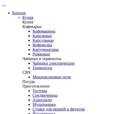
Каталог
Кухня
Кухня
Кофеварки
Кофемашина
Капельные
Капсульные
Кофемолка
Капучинаторы
Рожковые
Чайники и термопоты
Чайники электрические
Термопоты
СВЧ
Микроволновые печи
Посуда
Приготовление
Тостеры
Сендвичницы
Аэрогрили
Мультиварки
Сушки для овощей и фруктов
Йогуртницы