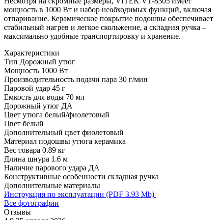
Несмотря на скромные размеры, VITEK VT-8305 имеет
мощность в 1000 Вт и набор необходимых функций, включая
отпаривание. Керамическое покрытие подошвы обеспечивает
стабильный нагрев и легкое скольжение, а складная ручка –
максимально удобные транспортировку и хранение.
Характеристики
Тип
Дорожный утюг
Мощность
1000 Вт
Производительность подачи пара
30 г/мин
Паровой удар
45 г
Емкость для воды
70 мл
Дорожный утюг
ДА
Цвет утюга
белый/фиолетовый
Цвет
белый
Дополнительный цвет
фиолетовый
Материал подошвы утюга
керамика
Вес товара
0.89 кг
Длина шнура
1.6 м
Наличие парового удара
ДА
Конструктивные особенности
складная ручка
Дополнительные материалы
Инструкция по эксплуатации (PDF 3.93 Mb)
Все фотографии
Отзывы