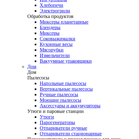
Хлебопечи
Электрогрили
Обработка продуктов
Миксеры планетарные
Блендеры
Миксеры
Соковыжималки
Кухонные весы
Мясорубки
Измельчители
Вакуумные упаковщики
Дом
Дом
Пылесосы
Напольные пылесосы
Вертикальные пылесосы
Ручные пылесосы
Моющие пылесосы
Аксессуары и аккумуляторы
Утюги и паровые станции
Утюги
Парогенераторы
Отпариватели ручные
Отпариватели стационарные