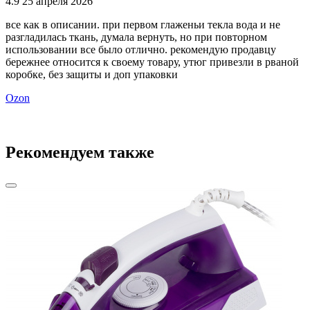
4.9
25 апреля 2026
4
все как в описании. при первом глаженьи текла вода и не
Б
разгладилась ткань, думала вернуть, но при повторном
использовании все было отлично. рекомендую продавцу
бережнее относится к своему товару, утюг привезли в рваной
коробке, без защиты и доп упаковки
Ozon
Рекомендуем также