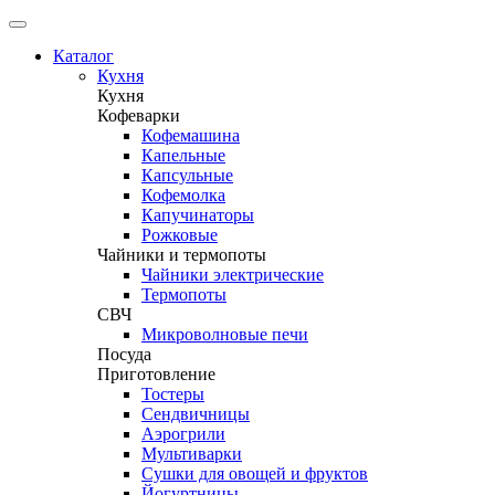
Каталог
Кухня
Кухня
Кофеварки
Кофемашина
Капельные
Капсульные
Кофемолка
Капучинаторы
Рожковые
Чайники и термопоты
Чайники электрические
Термопоты
СВЧ
Микроволновые печи
Посуда
Приготовление
Тостеры
Сендвичницы
Аэрогрили
Мультиварки
Сушки для овощей и фруктов
Йогуртницы