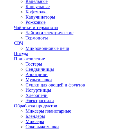
Капельные
Капсульные
Кофемолка
Капучинаторы
Рожковые
Чайники и термопоты
Чайники электрические
Термопоты
СВЧ
Микроволновые печи
Посуда
Приготовление
Тостеры
Сендвичницы
Аэрогрили
Мультиварки
Сушки для овощей и фруктов
Йогуртницы
Хлебопечи
Электрогрили
Обработка продуктов
Миксеры планетарные
Блендеры
Миксеры
Соковыжималки