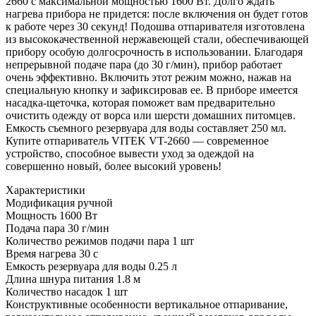
2660 с максимальной мощностью 1600 Вт. Долго ждать
нагрева прибора не придется: после включения он будет готов
к работе через 30 секунд! Подошва отпаривателя изготовлена
из высококачественной нержавеющей стали, обеспечивающей
прибору особую долгосрочность в использовании. Благодаря
непрерывной подаче пара (до 30 г/мин), прибор работает
очень эффективно. Включить этот режим можно, нажав на
специальную кнопку и зафиксировав ее. В приборе имеется
насадка-щеточка, которая поможет вам предварительно
очистить одежду от ворса или шерсти домашних питомцев.
Емкость съемного резервуара для воды составляет 250 мл.
Купите отпариватель VITEK VT-2660 — современное
устройство, способное вывести уход за одеждой на
совершенно новый, более высокий уровень!
Характеристики
Модификация
ручной
Мощность
1600 Вт
Подача пара
30 г/мин
Количество режимов подачи пара
1 шт
Время нагрева
30 с
Емкость резервуара для воды
0.25 л
Длина шнура питания
1.8 м
Количество насадок
1 шт
Конструктивные особенности
вертикальное отпаривание,