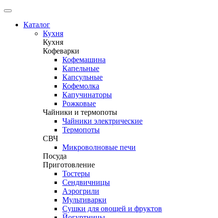
Каталог
Кухня
Кухня
Кофеварки
Кофемашина
Капельные
Капсульные
Кофемолка
Капучинаторы
Рожковые
Чайники и термопоты
Чайники электрические
Термопоты
СВЧ
Микроволновые печи
Посуда
Приготовление
Тостеры
Сендвичницы
Аэрогрили
Мультиварки
Сушки для овощей и фруктов
Йогуртницы