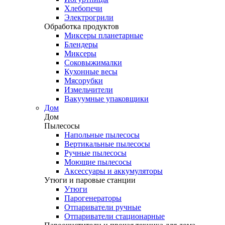
Хлебопечи
Электрогрили
Обработка продуктов
Миксеры планетарные
Блендеры
Миксеры
Соковыжималки
Кухонные весы
Мясорубки
Измельчители
Вакуумные упаковщики
Дом
Дом
Пылесосы
Напольные пылесосы
Вертикальные пылесосы
Ручные пылесосы
Моющие пылесосы
Аксессуары и аккумуляторы
Утюги и паровые станции
Утюги
Парогенераторы
Отпариватели ручные
Отпариватели стационарные