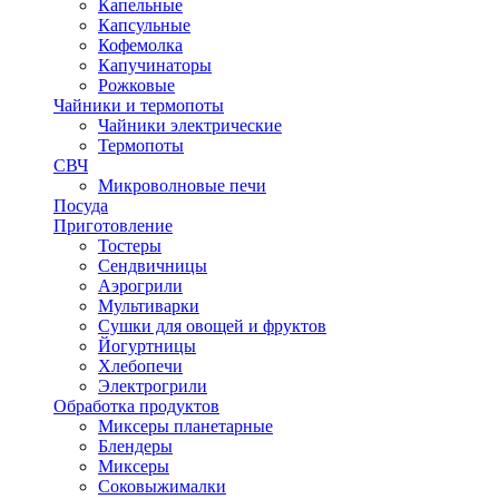
Капельные
Капсульные
Кофемолка
Капучинаторы
Рожковые
Чайники и термопоты
Чайники электрические
Термопоты
СВЧ
Микроволновые печи
Посуда
Приготовление
Тостеры
Сендвичницы
Аэрогрили
Мультиварки
Сушки для овощей и фруктов
Йогуртницы
Хлебопечи
Электрогрили
Обработка продуктов
Миксеры планетарные
Блендеры
Миксеры
Соковыжималки