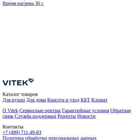
Время нагрева
30 с
О
5
В
Каталог товаров
Для кухни
Для дома
Красота и уход
КБТ
Климат
О Vitek
Сервисные центры
Гарантийные условия
Обратная
связь
Служба поддержки
Рецепты
Новости
Контакты
+7 (499) 711-49-83
Политика обработки персональных данных