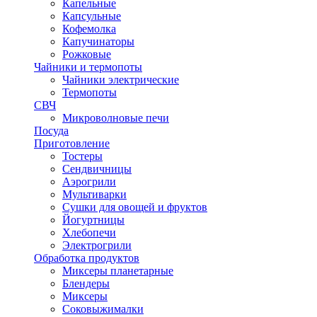
Капельные
Капсульные
Кофемолка
Капучинаторы
Рожковые
Чайники и термопоты
Чайники электрические
Термопоты
СВЧ
Микроволновые печи
Посуда
Приготовление
Тостеры
Сендвичницы
Аэрогрили
Мультиварки
Сушки для овощей и фруктов
Йогуртницы
Хлебопечи
Электрогрили
Обработка продуктов
Миксеры планетарные
Блендеры
Миксеры
Соковыжималки