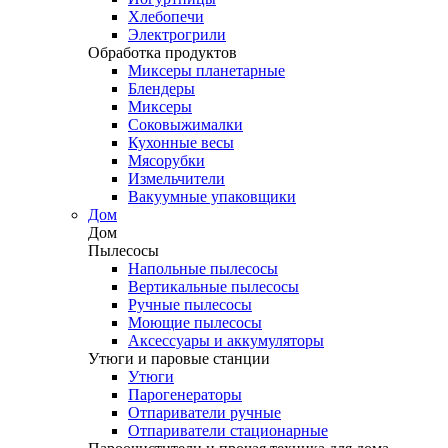
Хлебопечи
Электрогрили
Обработка продуктов
Миксеры планетарные
Блендеры
Миксеры
Соковыжималки
Кухонные весы
Мясорубки
Измельчители
Вакуумные упаковщики
Дом
Дом
Пылесосы
Напольные пылесосы
Вертикальные пылесосы
Ручные пылесосы
Моющие пылесосы
Аксессуары и аккумуляторы
Утюги и паровые станции
Утюги
Парогенераторы
Отпариватели ручные
Отпариватели стационарные