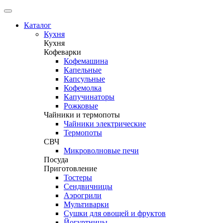
Каталог
Кухня
Кухня
Кофеварки
Кофемашина
Капельные
Капсульные
Кофемолка
Капучинаторы
Рожковые
Чайники и термопоты
Чайники электрические
Термопоты
СВЧ
Микроволновые печи
Посуда
Приготовление
Тостеры
Сендвичницы
Аэрогрили
Мультиварки
Сушки для овощей и фруктов
Йогуртницы