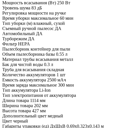
Мощность всасывания (Вт)
250 Вт
Уровень шума
83 дБ
Регулировка мощности
на ручке
Время уборки максимальное
60 мин
Тип уборки (м)
влажный, сухой
Съемный ручной пылесос
ДА
Автомобильный
ДА
Турборежим
ДА
Фильтр
HEPA
Пылесборник
контейнер для пыли
Объем пылесборника базы
0.55 л
Материал трубы всасывания
металл
Бак для чистой воды
0.3 л
Труба для всасывания
складная
Количество аккумуляторов
1 шт
Емкость аккумулятора
2500 мAч
Время заряда максимальное
300 мин
Тип аккумулятора
Li-Ion
Тип электропитания
от аккумулятора
Длина товара
1114 мм
Ширина товара
202 мм
Высота товара
427 мм
Дополнительный цвет
медный
Цвет
черный
Габариты упаковки (ед) ДхШхВ
0.69x0.323x0.143 м