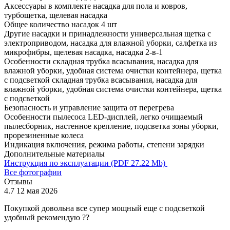
Аксессуары в комплекте
насадка для пола и ковров,
турбощетка, щелевая насадка
Общее количество насадок
4 шт
Другие насадки и принадлежности
универсальная щетка с
электроприводом, насадка для влажной уборки, салфетка из
микрофибры, щелевая насадка, насадка 2-в-1
Особенности
складная трубка всасывания, насадка для
влажной уборки, удобная система очистки контейнера, щетка
с подсветкой складная трубка всасывания, насадка для
влажной уборки, удобная система очистки контейнера, щетка
с подсветкой
Безопасность и управление
защита от перегрева
Особенности пылесоса
LED-дисплей, легко очищаемый
пылесборник, настенное крепление, подсветка зоны уборки,
прорезиненные колеса
Индикация
включения, режима работы, степени зарядки
Дополнительные материалы
Инструкция по эксплуатации (PDF 27.22 Mb)
Все фотографии
Отзывы
4.7
12 мая 2026
4
Покупкой довольна все супер мощный еще с подсветкой
В
удобный рекомендую ??
д