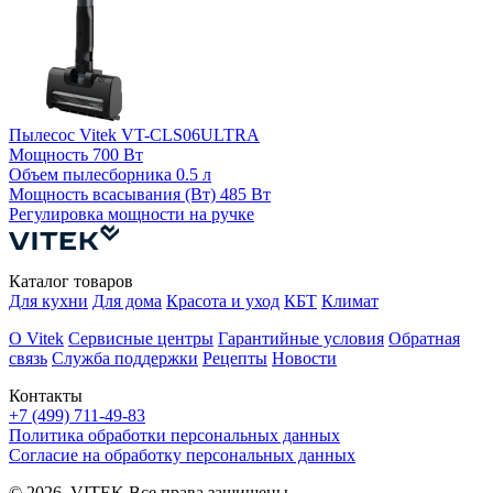
П
Пылесос Vitek VT-CLS06ULTRA
4
Мощность
700 Вт
Объем пылесборника
0.5 л
Мощность всасывания (Вт)
485 Вт
М
Регулировка мощности
на ручке
Р
Каталог товаров
Для кухни
Для дома
Красота и уход
КБТ
Климат
О Vitek
Сервисные центры
Гарантийные условия
Обратная
связь
Служба поддержки
Рецепты
Новости
Контакты
+7 (499) 711-49-83
Политика обработки персональных данных
Согласие на обработку персональных данных
© 2026. VITEK Все права защищены