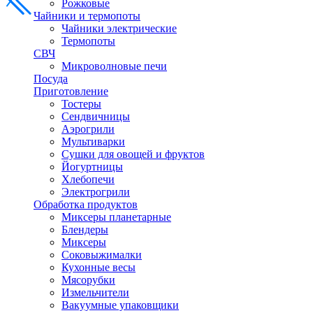
Рожковые
Чайники и термопоты
Чайники электрические
Термопоты
СВЧ
Микроволновые печи
Посуда
Приготовление
Тостеры
Сендвичницы
Аэрогрили
Мультиварки
Сушки для овощей и фруктов
Йогуртницы
Хлебопечи
Электрогрили
Обработка продуктов
Миксеры планетарные
Блендеры
Миксеры
Соковыжималки
Кухонные весы
Мясорубки
Измельчители
Вакуумные упаковщики