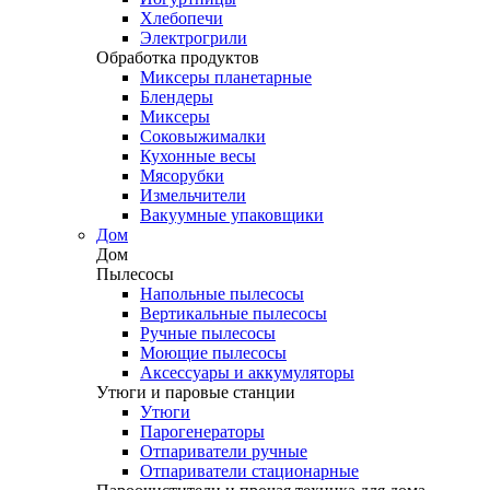
Хлебопечи
Электрогрили
Обработка продуктов
Миксеры планетарные
Блендеры
Миксеры
Соковыжималки
Кухонные весы
Мясорубки
Измельчители
Вакуумные упаковщики
Дом
Дом
Пылесосы
Напольные пылесосы
Вертикальные пылесосы
Ручные пылесосы
Моющие пылесосы
Аксессуары и аккумуляторы
Утюги и паровые станции
Утюги
Парогенераторы
Отпариватели ручные
Отпариватели стационарные