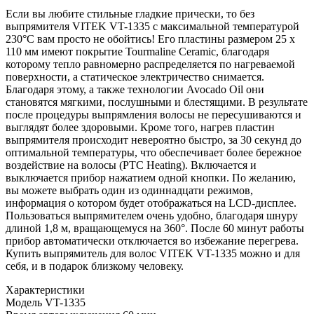
Если вы любите стильные гладкие прически, то без
выпрямителя VITEK VT-1335 с максимальной температурой
230°С вам просто не обойтись! Его пластины размером 25 х
110 мм имеют покрытие Tourmaline Ceramic, благодаря
которому тепло равномерно распределяется по нагреваемой
поверхности, а статическое электричество снимается.
Благодаря этому, а также технологии Avocado Oil они
становятся мягкими, послушными и блестящими. В результате
после процедуры выпрямления волосы не пересушиваются и
выглядят более здоровыми. Кроме того, нагрев пластин
выпрямителя происходит невероятно быстро, за 30 секунд до
оптимальной температуры, что обеспечивает более бережное
воздействие на волосы (PTC Heating). Включается и
выключается прибор нажатием одной кнопки. По желанию,
вы можете выбрать один из одиннадцати режимов,
информация о котором будет отображаться на LCD-дисплее.
Пользоваться выпрямителем очень удобно, благодаря шнуру
длиной 1,8 м, вращающемуся на 360°. После 60 минут работы
прибор автоматически отключается во избежание перегрева.
Купить выпрямитель для волос VITEK VT-1335 можно и для
себя, и в подарок близкому человеку.
Характеристики
Модель
VT-1335