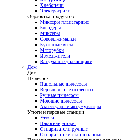
Хлебопечи
Электрогрили
Обработка продуктов
Миксеры планетарные
Блендеры
Миксеры
Соковыжималки
Кухонные весы
Мясорубки
Измельчители
Вакуумные упаковщики
Дом
Дом
Пылесосы
Напольные пылесосы
Вертикальные пылесосы
Ручные пылесосы
Моющие пылесосы
Аксессуары и аккумуляторы
Утюги и паровые станции
Утюги
Парогенераторы
Отпариватели ручные
Отпариватели стационарные