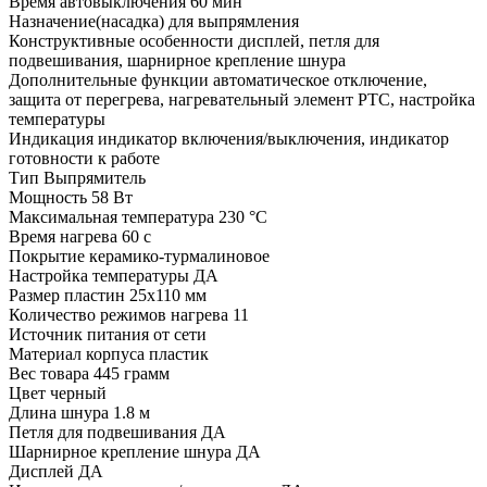
Время автовыключения
60 мин
Назначение(насадка)
для выпрямления
Конструктивные особенности
дисплей, петля для
подвешивания, шарнирное крепление шнура
Дополнительные функции
автоматическое отключение,
защита от перегрева, нагревательный элемент РТС, настройка
температуры
Индикация
индикатор включения/выключения, индикатор
готовности к работе
Тип
Выпрямитель
Мощность
58 Вт
Максимальная температура
230 °С
Время нагрева
60 с
Покрытие
керамико-турмалиновое
Настройка температуры
ДА
Размер пластин
25x110 мм
Количество режимов нагрева
11
Источник питания
от сети
Материал корпуса
пластик
Вес товара
445 грамм
Цвет
черный
Длина шнура
1.8 м
Петля для подвешивания
ДА
Шарнирное крепление шнура
ДА
Дисплей
ДА