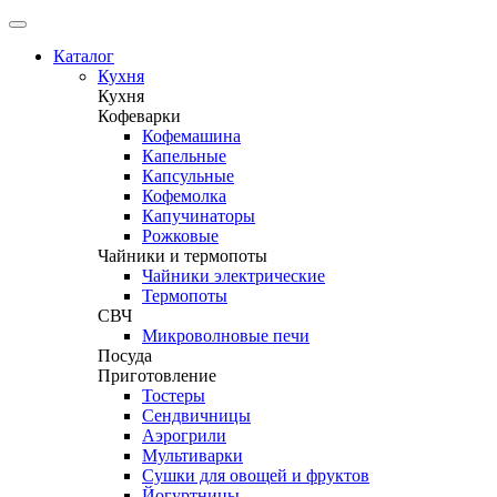
Каталог
Кухня
Кухня
Кофеварки
Кофемашина
Капельные
Капсульные
Кофемолка
Капучинаторы
Рожковые
Чайники и термопоты
Чайники электрические
Термопоты
СВЧ
Микроволновые печи
Посуда
Приготовление
Тостеры
Сендвичницы
Аэрогрили
Мультиварки
Сушки для овощей и фруктов
Йогуртницы