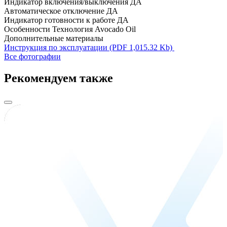
Индикатор включения/выключения
ДА
Автоматическое отключение
ДА
Индикатор готовности к работе
ДА
Особенности
Технология Avocado Oil
Дополнительные материалы
Инструкция по эксплуатации (PDF 1,015.32 Kb)
Все фотографии
Рекомендуем также
В
п
5