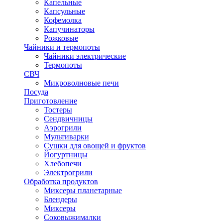
Капельные
Капсульные
Кофемолка
Капучинаторы
Рожковые
Чайники и термопоты
Чайники электрические
Термопоты
СВЧ
Микроволновые печи
Посуда
Приготовление
Тостеры
Сендвичницы
Аэрогрили
Мультиварки
Сушки для овощей и фруктов
Йогуртницы
Хлебопечи
Электрогрили
Обработка продуктов
Миксеры планетарные
Блендеры
Миксеры
Соковыжималки