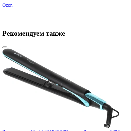
Ozon
Рекомендуем также
Щ
п
М