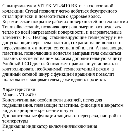
С выпрямителем VITEK VT-8410 BK из эксклюзивной
коллекции Crystal позволит легко добиться безупречного
стиля прически и позаботиться о здоровье волос.
Керамическое покрытие рабочих поверхностей по технологии
Tourmaline ceramic, позволяющее равномерно распределять
тепло по всей нагреваемой поверхности, и нагревательные
элементы PTC Heating, стабилизирующие температуру и не
допускающие перегрева пластин, сохранят ваши волосы от
пересушивания и потери естественной влаги. А плавающие
пластины, позволяющие лопастям выпрямителя смыкаться
плавно, обеспечат вашим волосам дополнительную защиту.
Удобный LCD дисплей поможет правильно установить и
контролировать необходимый температурный режим, а
длинный сетевой шнур с функцией вращения позволит
пользоваться выпрямителем даже вдали от розетки.
Характеристики
Модель
VT-8410
Конструктивные особенности
дисплей, петля для
подвешивания, плавающие пластины, фиксация в закрытом
виде, шарнирное крепление шнура
Дополнительные функции
защита от перегрева, настройка
температуры
Индикация
индикатор включения/выключения