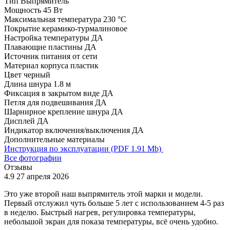
Тип
Выпрямитель
Мощность
45 Вт
Максимальная температура
230 °С
Покрытие
керамико-турмалиновое
Настройка температуры
ДА
Плавающие пластины
ДА
Источник питания
от сети
Материал корпуса
пластик
Цвет
черный
Длина шнура
1.8 м
Фиксация в закрытом виде
ДА
Петля для подвешивания
ДА
Шарнирное крепление шнура
ДА
Дисплей
ДА
Индикатор включения/выключения
ДА
Дополнительные материалы
Инструкция по эксплуатации (PDF 1.91 Mb)
Все фотографии
Отзывы
4.9
27 апреля 2026
4
Это уже второй наш выпрямитель этой марки и модели.
П
Первый отслужил чуть больше 5 лет с использованием 4-5 раз
в неделю. Быстрый нагрев, регулировка температуры,
небольшой экран для показа температуры, всё очень удобно.