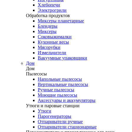
Хлебопечи
Электрогрили
Обработка продуктов
Миксеры планетарные
Блендеры
Миксеры
Соковыжималки
Кухонные весы
Мясорубки
Измельчители
Вакуумные упаковщики
Дом
Дом
Пылесосы
Напольные пылесосы
Вертикальные пылесосы
Ручные пылесосы
Моющие пылесосы
Аксессуары и аккумуляторы
Утюги и паровые станции
Утюги
Парогенераторы
Отпариватели ручные
Отпариватели стационарные