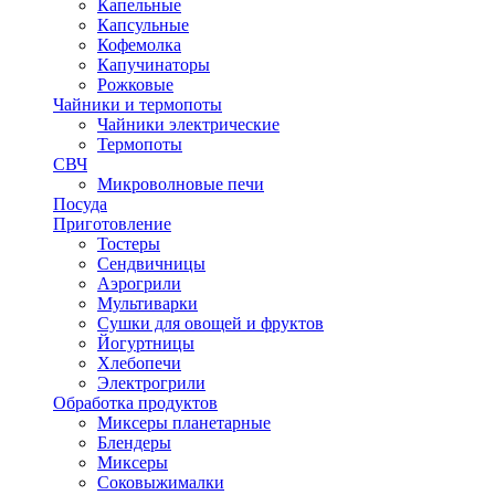
Капельные
Капсульные
Кофемолка
Капучинаторы
Рожковые
Чайники и термопоты
Чайники электрические
Термопоты
СВЧ
Микроволновые печи
Посуда
Приготовление
Тостеры
Сендвичницы
Аэрогрили
Мультиварки
Сушки для овощей и фруктов
Йогуртницы
Хлебопечи
Электрогрили
Обработка продуктов
Миксеры планетарные
Блендеры
Миксеры
Соковыжималки