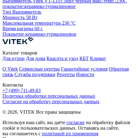
Выпрямитель Vitek VT-1335 58Вт черный макс.темп.:230С
покрытие:керамико-турмалиновое
Тип
Выпрямитель
Мощность
58 Вт
Максимальная температура
230 °С
Время нагрева
60 с
Покрытие
керамико-турмалиновое
Каталог товаров
Для кухни
Для дома
Красота и уход
КБТ
Климат
О Vitek
Сервисные центры
Гарантийные условия
Обратная
связь
Служба поддержки
Рецепты
Новости
Контакты
+7 (499) 711-49-83
Политика обработки персональных данных
Согласие на обработку персональных данных
© 2026. VITEK Все права защищены
Используя наш сайт, вы даёте
согласие
на обработку файлов
cookie и пользовательских данных. Оставаясь на сайте,
вы соглашаетесь с
политикой их применения