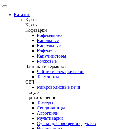
Каталог
Кухня
Кухня
Кофеварки
Кофемашина
Капельные
Капсульные
Кофемолка
Капучинаторы
Рожковые
Чайники и термопоты
Чайники электрические
Термопоты
СВЧ
Микроволновые печи
Посуда
Приготовление
Тостеры
Сендвичницы
Аэрогрили
Мультиварки
Сушки для овощей и фруктов
Йогуртницы